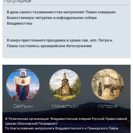
Популярное
В день своего тезоименитства митрополит Павел совершил
Божественную литургию в кафедральном соборе
Владивостока
В канун престольного праздника в храме свв. апп. Петра и
Павла состоялось архиерейское богослужение
Святыни
Монастыри
История
© Религиозная организация "Владивостокская епархия Русской Православной
Церкви (Московский Патриархат)"
По благословению митрополита Владивостокского и Приморского Павла.