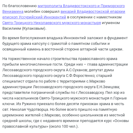
По благословению
митрополита Владивостокского и Приморского
Вениамина
молебен совершил
викарий Владивостокской епархии
епископ Уссурийский Иннокентий
в сослужении с наместником
Свято-Троицкого Николаевского мужского монастыря
игуменом
Василием (Кулаковым).
Во время богослужения владыка Иннокентий заложил в фундамент
будущего храма капсулу с грамотой о памятном событии и
освященный камень в восточной стороне алтарной части церкви.
На торжественное начало строительства православного храма
прибыли многочисленные гости. Среди них – глава администрации
Лесозаводского городского округа А.С.Суханов; депутат думы
Лесозаводского городского округа С.Ф.Форостенко; старший
специалист отдела по работе с территориями с.Марково
администрации Лесозаводского городского округа Е.Н.Земцова;
представители пограничной службы по г.Лесозаводску. Пел хор из
числа насельников Свято-Троицкого мужского монастыря п.Горные
ключи. Из Ружино приехало более десяти прихожан храма в честь
свт. Николая Чудотворца. Но более всего пришло на памятную
церемонию жителей с.Марково, особенно школьников из местной
средней школы, где с недавнего времени преподается курс «Основы
православной культуры» (около 100 чел.).