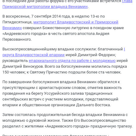
В последние дни работы форума с его участниками встретился
Глава
Приморской митрополии владыка Вениамин
.
В воскресенье, 7 сентября 2014 года, в неделю 13-ю по
Пятидесятнице,
митрополит Владивостокский и Приморский
Вениамин
совершил Божественную литургию в походном храме
«Андреевского городка» в честь святого апостола Андрея
Первозванного.
Высокопреосвященнейшему владыке сослужили: благочинный
I
округа Владивостокской епархии
иерей Димитрий Федорин;
руководитель
епархиального отдела по работе с молодежью
иерей
Димитрий Винокуров. Всего за богослужением молились порядка
150 человек; к Святому Причастию подошли более ста человек.
По завершении богослужения владыка Вениамин обратился к
присутствующим с архипастырским словом, отметив важность
проведения на берегу Уссурийского залива традиционных
сентябрьских встреч с участием молодежи, представляющей
епархии и общественные организации Дальнего Востока.
Затем состоялась продолжительная беседа владыки Вениамина с
молодежью о духовной жизни. Также Его Высокопреосвященство
разделил с жителями «Андреевского городка» праздничную трапезу.