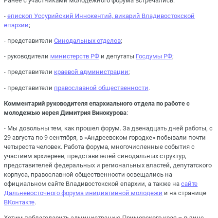
Ранее с участниками молодежного форума встречались:
-
епископ Уссурийский Иннокентий, викарий Владивостокской
епархии
;
- представители
Синодальных отделов
;
- руководители
министерств РФ
и депутаты
Госдумы РФ
;
- представители
краевой администрации
;
- представители
православной общественности
.
Комментарий руководителя епархиального отдела по работе с
молодежью иерея Димитрия Винокурова
:
- Мы довольны тем, как прошел форум. За двенадцать дней работы, с
29 августа по 9 сентября, в «Андреевском городке» побывали почти
четыреста человек. Работа форума, многочисленные события с
участием архиереев, представителей синодальных структур,
представителей федеральных и региональных властей, депутатского
корпуса, православной общественности освещались на
официальном сайте Владивостокской епархии, а также на
сайте
Дальневосточного форума инициативной молодежи
и на странице
ВКонтакте
.
Хотим поблагодарить администрацию Приморского края – в лице