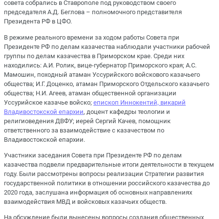
совета собрались в Ставрополе под руководством своего
председателя А.Д. Беглова – полномочного представителя
Президента РФ в ЦФО.
В режиме реального времени за ходом работы Совета при
Президенте РФ по делам казачества наблюдали участники рабочей
группы по делам казачества в Приморском крае. Среди них
находились: А.И. Ролик, вице-губернатор Приморского края; А.С.
Мамошин, походный атаман Уссурийского войскового казачьего
общества; И.Г. Доценко, атаман Приморского Отдельского казачьего
общества; Н.И. Агеев, атаман общественной организации
Уссурийское казачье войско;
епископ Иннокентий, викарий
Владивостокской епархии
, доцент кафедры теологии и
религиоведения ДВФУ; иерей Сергий Качев, помощник
ответственного за взаимодействие с казачеством по
Владивостокской епархии.
Участники заседания Совета при Президенте РФ по делам
казачества подвели предварительные итоги деятельности в текущем
году. Были рассмотрены вопросы реализации Стратегии развития
государственной политики в отношении российского казачества до
2020 года, заслушана информация об основных направлениях
взаимодействия МВД и войсковых казачьих обществ.
На обсуждение были вынесены вопросы создания общественных