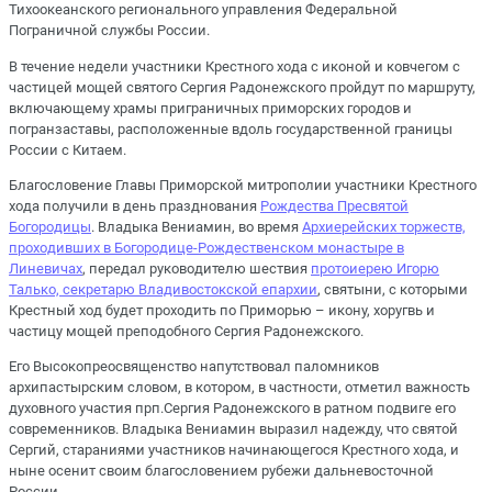
Тихоокеанского регионального управления Федеральной
Пограничной службы России.
В течение недели участники Крестного хода с иконой и ковчегом с
частицей мощей святого Сергия Радонежского пройдут по маршруту,
включающему храмы приграничных приморских городов и
погранзаставы, расположенные вдоль государственной границы
России с Китаем.
Благословение Главы Приморской митрополии участники Крестного
хода получили в день празднования
Рождества Пресвятой
Богородицы
. Владыка Вениамин, во время
Архиерейских торжеств,
проходивших в Богородице-Рождественском монастыре в
Линевичах
, передал руководителю шествия
протоиерею Игорю
Талько, секретарю Владивостокской епархии
, святыни, с которыми
Крестный ход будет проходить по Приморью – икону, хоругвь и
частицу мощей преподобного Сергия Радонежского.
Его Высокопреосвященство напутствовал паломников
архипастырским словом, в котором, в частности, отметил важность
духовного участия прп.Сергия Радонежского в ратном подвиге его
современников. Владыка Вениамин выразил надежду, что святой
Сергий, стараниями участников начинающегося Крестного хода, и
ныне осенит своим благословением рубежи дальневосточной
России.