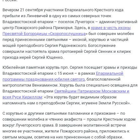
Вечером 21 сентября участники Епархиального Крестного хода
прибыли из Линевичей в одну из самых северных точек
Владивостокской епархии – поселок Лучегорск – административный
центр Пожарского района Приморья. Здесь, в
храме в честь иконы
Пресвятой Богородицы «Скоропослушница
» был совершен молебен
перед принесенными святынями – иконой, хоругвью и частицей
мощей преподобного Сергия Радонежского. Богослужение
совершили настоятель храма протоиерей Сергий Сенник и клирик
прихода иерей Сергий Ющенко.
Юбилейная памятная хоругвь прп. Сергия посещает храмы и приходы
Владивостокской епархии с 15 июня – в рамках
Епархиальной
программы празднования юбилея святого
, благословленной
митрополитом Вениамином. Хоругвь была специально освящена для
Владивостокской епархии
Святейшим Патриархом Московским и
всея Руси Кириллом
: «Эта хоругвь будет видимым образом
напоминать нам о преподобном Сергии, игумене Земли Русской».
С хоругвью и другими святынями паломники и прихожане – по
совершении молебна и чтению акафиста – прошли Крестным ходом
вокруг Лучегорского храма. В завершение молитвенной встречи
многие ее участники, жители Пожарского района, приложились к
святым мощам, освятив на них принесенные с собой образки.