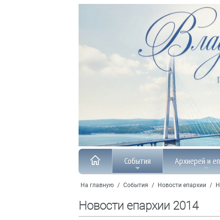
События
Архиерей и е
На главную
/
События
/
Новости епархии
/
Н
Новости епархии 2014