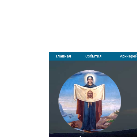
Главная
События
Архиерей