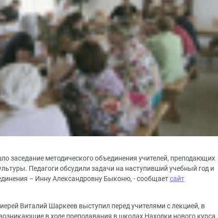
шло заседание методического объединения учителей, преподающих
льтуры. Педагоги обсудили задачи на наступивший учебный год и
единения – Инну Александровну Быконю, - сообщает
сайт
иерей Виталий Шаркеев выступил перед учителями с лекцией, в
, возникающие в ходе преподавания в школах Находки нового курса