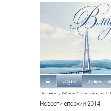
События
Архиерей и е
На главную
/
События
/
Новости епархии
/
Н
Новости епархии 2014