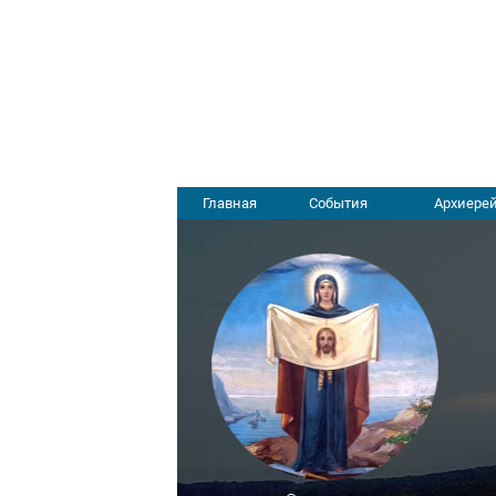
Главная
События
Архиерей