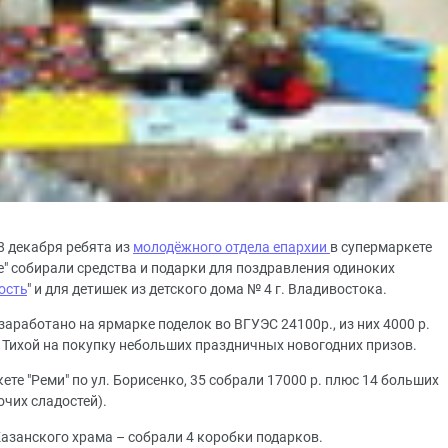
8 декабря ребята из
молодёжного отдела епархии
в супермаркете
use" собирали средства и подарки для поздравления одиноких
ость
" и для детишек из детского дома № 4 г. Владивостока.
заработано на ярмарке поделок во ВГУЭС 24100р., из них 4000 р.
 Тихой на покупку небольших праздничных новогодних призов.
те "Реми" по ул. Борисенко, 35 собрали 17000 р. плюс 14 больших
очих сладостей).
азанского храма – собрали 4 коробки подарков.