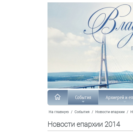
События
Архиерей и е
На главную
/
События
/
Новости епархии
/
Н
Новости епархии 2014