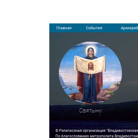
Главная
События
Архиерей
Святыни
© Религиозная организация "Владивостокска
По благословению митрополита Владивостокс