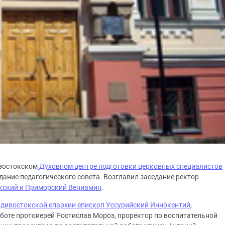
ивостокском
Духовном центре подготовки церковных специалистов
ание педагогического совета. Возглавил заседание ректор
кский и Приморский Вениамин
.
дивостокской епархии епископ Уссурийский Иннокентий
,
аботе протоиерей Ростислав Мороз, проректор по воспитательной