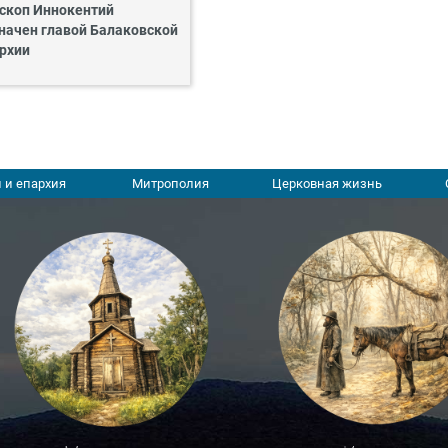
скоп Иннокентий
начен главой Балаковской
рхии
 и епархия
Митрополия
Церковная жизнь