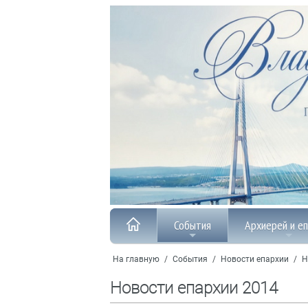
События
Архиерей и е
На главную
/
События
/
Новости епархии
/
Н
Новости епархии 2014