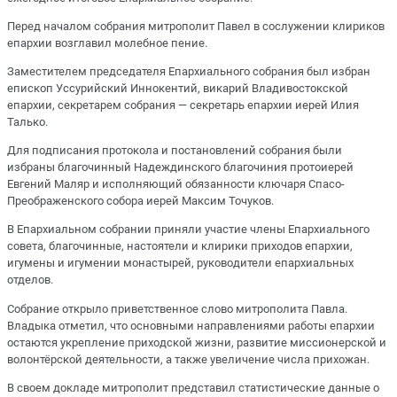
Перед началом собрания митрополит Павел в сослужении клириков
епархии возглавил молебное пение.
Заместителем председателя Епархиального собрания был избран
епископ Уссурийский Иннокентий, викарий Владивостокской
епархии, секретарем собрания — секретарь епархии иерей Илия
Талько.
Для подписания протокола и постановлений собрания были
избраны благочинный Надеждинского благочиния протоиерей
Евгений Маляр и исполняющий обязанности ключаря Спасо-
Преображенского собора иерей Максим Точуков.
В Епархиальном собрании приняли участие члены Епархиального
совета, благочинные, настоятели и клирики приходов епархии,
игумены и игумении монастырей, руководители епархиальных
отделов.
Собрание открыло приветственное слово митрополита Павла.
Владыка отметил, что основными направлениями работы епархии
остаются укрепление приходской жизни, развитие миссионерской и
волонтёрской деятельности, а также увеличение числа прихожан.
В своем докладе митрополит представил статистические данные о