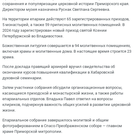
сохранения и популяризации церковной истории Приморского края.
Директором музея назначена Руснак Светлана Сергеевна.
На территории епархии действуют 65 зарегистрированных приходов,
5 монастырей, а также 59 приписных молитвенных помещений. В
2024 году зарегистрирован новый приход святой Ксении
Петербуржской во Владивостоке.
Божественная литургия совершается в 94 молитвенных помещениях,
включая храмы и молитвенные дома. В настоящее время строится 23
храма.
После доклада правящий архиерей вручил свидетельства об
окончании курсов повышения квалификации в Хабаровской
духовной семинарии.
Затем участники собрания обсудили организационные вопросы,
касающиеся приходской и монастырской жизни, а также работы
епархиальных отделов. Владыка Павел ответил на вопросы
клириков, подчеркнув важность общих усилий в развитии церковной
жизни.
Епархиальное собрание завершилось молитвой и общим
фотографированием в Спасо-Преображенском соборе — главном
храме Приморской митрополии.