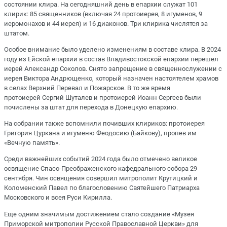
состоянии клира. На сегодняшний день в епархии служат 101
клирик: 85 священников (включая 24 протоиерея, 8 игуменов, 9
иеромонахов и 44 иерея) и 16 диаконов. Три клирика числятся за
штатом.
Особое внимание было уделено изменениям в составе клира. В 2024
году из Ейской епархии в состав Владивостокской епархии перешел
иерей Александр Соколов. Снято запрещение в священнослужении с
иерея Виктора Андрющенко, который назначен настоятелем храмов
в селах Верхний Перевал и Пожарское. В то же время
протоиерей Сергий Шуталев и протоиерей Иоанн Сергеев были
почислены за штат для перехода в Донецкую епархию.
На собрании также вспомнили почивших клириков: протоиерея
Григория Цуркана и игуменю Феодосию (Байкову), пропев им
«Вечную память».
Среди важнейших событий 2024 года было отмечено великое
освящение Спасо-Преображенского кафедрального собора 29
сентября. Чин освящения совершил митрополит Крутицкий и
Коломенский Павел по благословению Святейшего Патриарха
Московского и всея Руси Кирилла.
Еще одним значимым достижением стало создание «Музея
Приморской митрополии Русской Православной Церкви» для