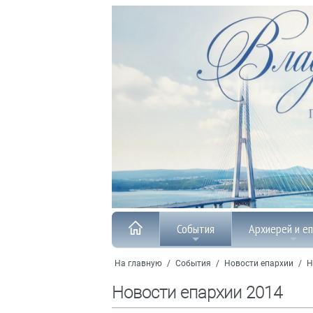
События
Архиерей и е
На главную
/
События
/
Новости епархии
/
Н
Новости епархии 2014