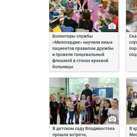
Волонтеры службы
Ска
«Милосердие» научили юных
слу
пациентов правилам дружбы
пор
и провели танцевальный
соц
флешмоб в стенах краевой
больницы
В детском саду Владивостока
В х
прошла встреча,
Мос