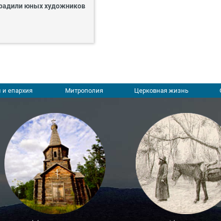
радили юных художников
 и епархия
Митрополия
Церковная жизнь