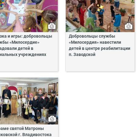
зка и игры: добровольцы
Добровольцы службы
жбы «Милосердие»
«Милосердия» навестили
адовали детей в
детей в центре реабилитации
иальных учреждениях
п. Заводской
раме святой Матроны
ковской г. Владивостока