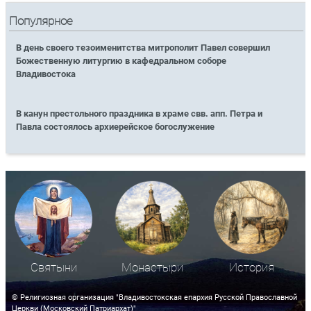
Популярное
В день своего тезоименитства митрополит Павел совершил
Божественную литургию в кафедральном соборе
Владивостока
В канун престольного праздника в храме свв. апп. Петра и
Павла состоялось архиерейское богослужение
Святыни
Монастыри
История
© Религиозная организация "Владивостокская епархия Русской Православной
Церкви (Московский Патриархат)"