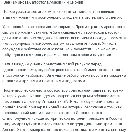
(Вениаминова), апостола Америки и Сибири.
Целью урока стало знакомство воспитанников с ключевыми
этапами жизни и миссионерского подвига этого великого святого.
Урок прошёл в интерактивном формате. Просмотр анимированного
фильма о жизни святителя был совмещён с творческой работой:
дети внимательно следили за повествованием и по ходу просмотра
иллюстрировали наиболее запомнившиеся эпизоды. Учитель
обсуждал с ребятами самые важные и поучительные моменты,
побуждая их к диалогу и размышлениям о вере и служении.
Затем каждый ученик представил свой рисунок перед
одноклассниками, подробно рассказав, какой именно этап жизни
апостола он изобразил. За лучшие работы ребята были награждены
сладкими призами и памятными подарками.
После творческой части состоялась совместная трапеза, во время
которой учитель задал детям вопрос: «А когда мы обращаемся за
помощью к апостолу Иннокентию?». В ходе обсуждения педагог
привёл яркий пример из новейшей истории, рассказав о том, как
православный мир молился святителю Иннокентию о
благополучном исходе исторической встречи президента России
Владимира Путина и американского лидера Дональда Трампа на
Аляске. Этот пример наглядно показал детям, что молитва святому