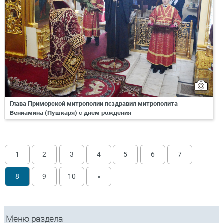
Глава Приморской митрополии поздравил митрополита
Вениамина (Пушкаря) с днем рождения
1
2
3
4
5
6
7
8
9
10
»
Меню раздела