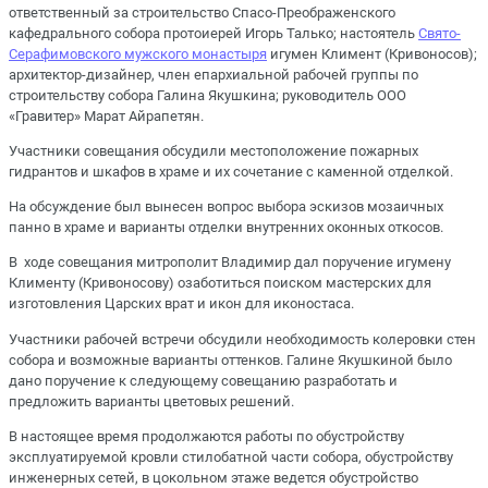
ответственный за строительство Спасо-Преображенского
кафедрального собора протоиерей Игорь Талько; настоятель
Свято-
Серафимовского мужского монастыря
игумен Климент (Кривоносов);
архитектор-дизайнер, член епархиальной рабочей группы по
строительству собора Галина Якушкина; руководитель ООО
«Гравитер» Марат Айрапетян.
Участники совещания обсудили местоположение пожарных
гидрантов и шкафов в храме и их сочетание с каменной отделкой.
На обсуждение был вынесен вопрос выбора эскизов мозаичных
панно в храме и варианты отделки внутренних оконных откосов.
В ходе совещания митрополит Владимир дал поручение игумену
Клименту (Кривоносову) озаботиться поиском мастерских для
изготовления Царских врат и икон для иконостаса.
Участники рабочей встречи обсудили необходимость колеровки стен
собора и возможные варианты оттенков. Галине Якушкиной было
дано поручение к следующему совещанию разработать и
предложить варианты цветовых решений.
В настоящее время продолжаются работы по обустройству
эксплуатируемой кровли стилобатной части собора, обустройству
инженерных сетей, в цокольном этаже ведется обустройство