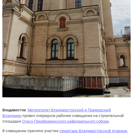
Владивосток
.
Митрополит Владивостокский и Приморский
Владимир
провел очередное рабочее совещание на строительной
площадке
Спасо-Преображенского кафедрального собора
.
В совещании приняли участие
секретарь Владивостокской епархии
,