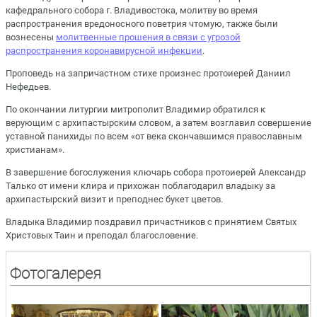
кафедрального собора г. Владивостока, молитву во время
распространения вредоносного поветрия чтомую, также были
вознесены
молитвенные прошения в связи с угрозой
распространения коронавирусной инфекции
.
Проповедь на запричастном стихе произнес протоиерей Даниил
Нефедьев.
По окончании литургии митрополит Владимир обратился к
верующим с архипастырским словом, а затем возглавил совершение
уставной панихиды по всем «от века скончавшимся православным
христианам».
В завершение богослужения ключарь собора протоиерей Александр
Талько от имени клира и прихожан поблагодарил владыку за
архипастырский визит и преподнес букет цветов.
Владыка Владимир поздравил причастников с принятием Святых
Христовых Таин и преподал благословение.
Фотогалерея