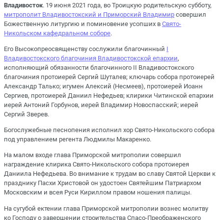
Владивосток
. 19 июня 2021 года, во Троицкую родительскую субботу,
митрополит Владивостокский и Приморский Владимир
совершил
Божественную литургию и поминовение усопших в
Свято-
Никольском кафедральном соборе
.
Его Высокопреосвященству сослужили благочинный
I
Владивостокского благочиния Владивостокской епархии
,
исполняющий обязанности благочинного II Владивостокского
благочиния протоиерей Сергий Шуталев; ключарь собора протоиерей
Александр Талько; игумен Алексий (Несмеев), протоиерей Иоанн
Сергиев, протоиерей Даниил Нефедьев; клирики Читинской епархии
иерей Антоний Горбунов, иерей Владимир Новоспасский; иерей
Сергий Зверев.
Богослужебные песнопения исполнил хор Свято-Никольского собора
под управлением регента Людмилы Макаренко.
На малом входе глава Приморской митрополии совершил
награждение клирика Свято-Никольского собора протоиерея
Даниила Нефедьева. Во внимание к трудам во славу Святой Церкви к
празднику Пасхи Христовой он удостоен Святейшим Патриархом
Московским и всея Руси Кириллом правом ношения палицы.
На сугубой ектении глава Приморской митрополии вознес молитву
ко Господу о завершении строительства Спасо-Преображенского