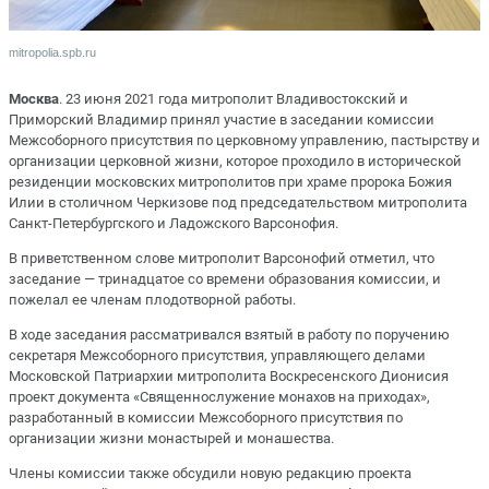
mitropolia.spb.ru
Москва
. 23 июня 2021 года митрополит Владивостокский и
Приморский Владимир принял участие в заседании комиссии
Межсоборного присутствия по церковному управлению, пастырству и
организации церковной жизни, которое проходило в исторической
резиденции московских митрополитов при храме пророка Божия
Илии в столичном Черкизове под председательством митрополита
Санкт-Петербургского и Ладожского Варсонофия.
В приветственном слове митрополит Варсонофий отметил, что
заседание — тринадцатое со времени образования комиссии, и
пожелал ее членам плодотворной работы.
В ходе заседания рассматривался взятый в работу по поручению
секретаря Межсоборного присутствия, управляющего делами
Московской Патриархии митрополита Воскресенского Дионисия
проект документа «Священнослужение монахов на приходах»,
разработанный в комиссии Межсоборного присутствия по
организации жизни монастырей и монашества.
Члены комиссии также обсудили новую редакцию проекта