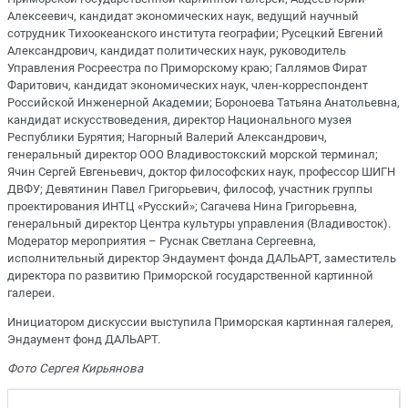
Алексеевич, кандидат экономических наук, ведущий научный
сотрудник Тихоокеанского института географии; Русецкий Евгений
Александрович, кандидат политических наук, руководитель
Управления Росреестра по Приморскому краю; Галлямов Фират
Фаритович, кандидат экономических наук, член-корреспондент
Российской Инженерной Академии; Бороноева Татьяна Анатольевна,
кандидат искусствоведения, директор Национального музея
Республики Бурятия; Нагорный Валерий Александрович,
генеральный директор ООО Владивостокский морской терминал;
Ячин Сергей Евгеньевич, доктор философских наук, профессор ШИГН
ДВФУ; Девятинин Павел Григорьевич, философ, участник группы
проектирования ИНТЦ «Русский»; Сагачева Нина Григорьевна,
генеральный директор Центра культуры управления (Владивосток).
Модератор мероприятия – Руснак Светлана Сергеевна,
исполнительный директор Эндаумент фонда ДАЛЬАРТ, заместитель
директора по развитию Приморской государственной картинной
галереи.
Инициатором дискуссии выступила Приморская картинная галерея,
Эндаумент фонд ДАЛЬАРТ.
Фото Сергея Кирьянова