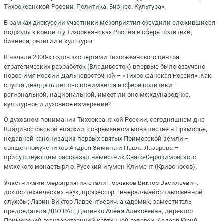
Тихоокеанской России. Политика. Бизнес. Культура».
В рамках дискуссии участники мероприятия обсудили сложившиеся
подходы к концепту Тихоокеанская Россия в сфере политики,
бизнеса, религии и культуры.
В начале 2000-х годов экспертами Тихоокеанского центра
стратегических разработок (Владивосток) впервые было озвучено
новое имя России Дальневосточной – «Тихоокеанская Россия». Как
спустя двадцать лет оно понимается в сфере политики –
региональной, национальной, имеет ли оно международное,
культурное и духовное измерение?
О духовном понимании Тихоокеанской России, сегодняшнем дне
Владивостокской епархии, современном монашестве в Приморье,
недавней канонизации первых святых Приморской земли –
священномучеников Андрея Зимина и Павла Лазарева –
присутствующим рассказал наместник Свято-Серафимовского
мужского монастыря о. Русский игумен Климент (Кривоносов).
Участниками мероприятия стали: Горчаков Виктор Васильевич,
доктор технических наук, профессор, генерал-майор таможенной
службы; Ларин Виктор Лаврентьевич, академик, заместитель
председателя ДВО РАН; Даценко Алёна Алексеевна, директор
Приморской государственной картинной галереи; Авдеев Юрий