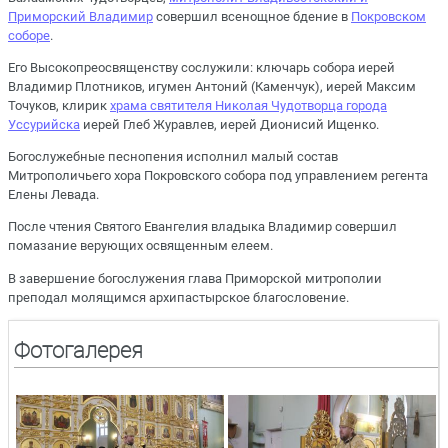
Приморский Владимир
совершил всенощное бдение в
Покровском
соборе
.
Его Высокопреосвященству сослужили: ключарь собора иерей
Владимир Плотников, игумен Антоний (Каменчук), иерей Максим
Точуков, клирик
храма святителя Николая Чудотворца города
Уссурийска
иерей Глеб Журавлев, иерей Дионисий Ищенко.
Богослужебные песнопения исполнил малый состав
Митрополичьего хора Покровского собора под управлением регента
Елены Левада.
После чтения Святого Евангелия владыка Владимир совершил
помазание верующих освященным елеем.
В завершение богослужения глава Приморской митрополии
преподал молящимся архипастырское благословение.
Фотогалерея