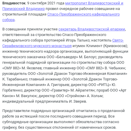
Владивосток
. 9 сентября 2021 года
митрополит Владивостокский и
Приморский Владимир
провел очередное рабочее совещание на
строительной площадке
Спасо-Преображенского кафедрального
собора
.
В совещании приняли участие
секретарь Владивостокской епархии
,
ответственный за строительство Спасо-Преображенского
кафедрального собора протоиерей Игорь Талько; настоятель
Свято-
Серафимовского мужского монастыря
игумен Климент (Кривоносов);
инженер технического надзора организации, выполняющей функции
технического заказчика ООО «Бельведер» М. Белоус; руководитель
генеральной подрядной организации по строительству собора ООО
«СМУ 882» М. Яковлев; главный инженер ООО «СМУ 882» В. Чебыкин;
руководитель ООО «Золотой Дракон Торгово-Инженерная Компания»
К. Тарабанько; главный инженер ООО «Золотой Дракон Торгово-
Инженерная Компания» А. Григорьев; директор ООО «РИТЦ» Ю.
Горбатенко; директор ООО «Гравитер» М. Айрапетян; прораб ООО «Арт
Канон» М. Вакулюк; директор ООО «Стройком» А. Хольм;
индивидуальный предприниматель И. Зверев.
Представители подрядных организаций отчитались о проделанной
работе за истекший после последнего совещания период. Все
субподрядные организации выполняют обязательства согласно
графику, без существенных отклонений от намеченных сроков.