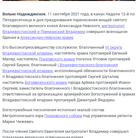
Вольно-Надеждинское
. 11 сентября 2021 года, в канун Недели 12-й по
Пятидесятнице и дня празднования перенесения мощей святого
благоверного великого князя Александра Невского,
митрополит
Владивостокский и Приморский Владимир
совершил всенощное
бдение в
Александро-Невском храме
.
Его Высокопреосвященству сослужили: благочинный
III округа
Владивостокской епархии
, настоятель храма протоиерей Евгений
Маляр; настоятель
Покровского храма
поселка Угловое протоиерей
Сергий Бирюк; благочинный
I Владивостокского благочиния
Владивостокской епархии
, исполняющий обязанности благочинного
II Владивостокского благочиния протоиерей Сергий Шуталев;
настоятель
Богоявленского храма
города Артема протоиерей Иоанн
Сергеев; заместитель благочинного I Владивостокского благочиния,
ответственный за организацию архиерейских богослужений в храмах
Владивостокской епархии протоиерей Димитрий Федорин.
Богослужебные песнопения исполнил малый состав
Митрополичьего хора
Покровского собора
под управлением регента
Марии Чижевич.
После чтения Святого Евангелия митрополит Владимир совершил
помазание верующих освященным елеем.