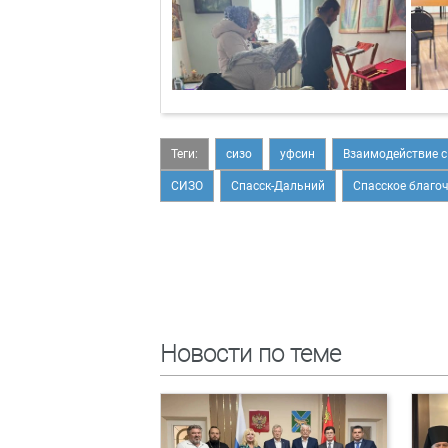
Теги:
сизо
уфсин
Взаимодействие 
СИЗО
Спасск-Дальний
Спасское благо
Новости по теме