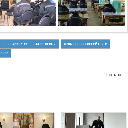
с правоохранительными органами
День Православной книги
чиние
Читать все