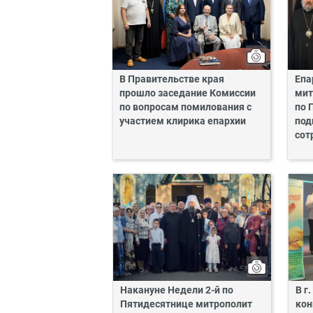
В Правительстве края
Епа
прошло заседание Комиссии
мит
по вопросам помилования с
по 
участием клирика епархии
под
сот
Накануне Недели 2-й по
В г
Пятидесятнице митрополит
кон