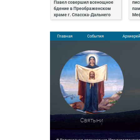
Павел совершил всенощное
пис
бдение в Преображенском
пам
храме г. Спасска-Дальнего
Ме
Главная
События
Архиерей
Святыни