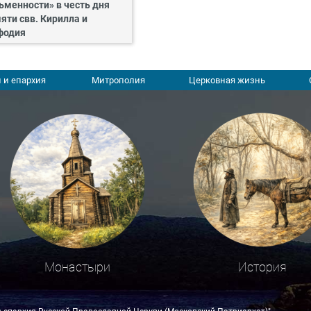
ьменности» в честь дня
яти свв. Кирилла и
фодия
 и епархия
Митрополия
Церковная жизнь
Монастыри
История