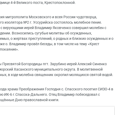
дмице 4-й Великого поста, Крестопоклонной.
ксия митрополита Московского и всея России чудотворца,
го изолятора №2 г. Уссурийска состоялось молебное пение.
с верующими иерей Владимир Яковченко совершил молебен с
дении. Возносились сугубые молитвы об осужденных,
мых, о жертвах преступлений, о родных и близких осужденных и о
е о. Владимир провёл беседы, в том числе на тему «Крест
 покаяние».
ы Пресвятой Богородицы пгт. Зарубино иерей Алексий Синенко
иморский Хасанского муниципального округа. В молитвенной
ных, в ходе молебна священник окропил молящихся святой водой.
хода храма Преображения Господня с. Спасского посетил СИЗО-4 в
ю ИК-6 г.Спасска-Дальнего. Отец Владимир побеседовал с
ящённые Дню православной книги.