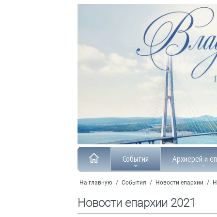
События
Архиерей и е
На главную
/
События
/
Новости епархии
/
Н
Новости епархии 2021