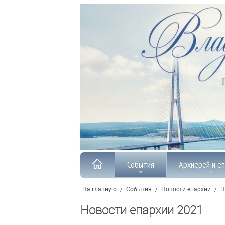
События
Архиерей и е
На главную
/
События
/
Новости епархии
/
Н
Новости епархии 2021