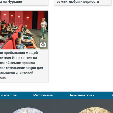
м на Чуркине
семьи, любви и верности
ни пребывания мощей
тителя Иннокентия на
сской земле прошли
светительские акции для
льников и жителей
она
 и епархия
Митрополия
Церковная жизнь