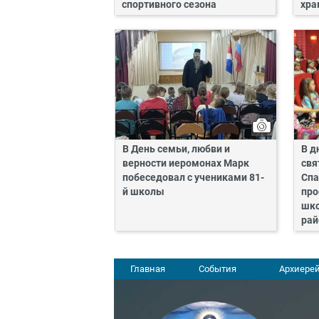
спортивного сезона
хра
В День семьи, любви и
В д
верности иеромонах Марк
свя
побеседовал с учениками 81-
Спа
й школы
про
шко
рай
Главная
События
Архиерей