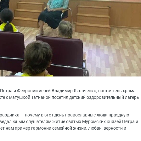
 Петра и Февронии иерей Владимир Яковченко, настоятель храма
сте с матушкой Татианой посетил детский оздоровительный лагерь
раздника — почему в этот день православные люди празднуют
оведал юным слушателям житие святых Муромских князей Петра и
ет нам пример гармонии семейной жизни, любви, верности и