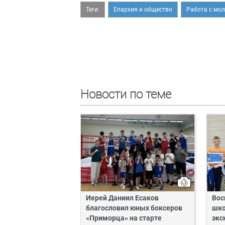
Теги:
Епархия и общество
Работа с мо
Новости по теме
Иерей Даниил Есаков
Вос
благословил юных боксеров
шко
«Приморца» на старте
экс