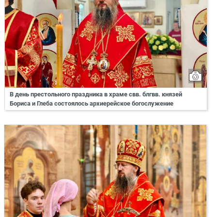
В день престольного праздника в храме свв. блгвв. князей
Бориса и Глеба состоялось архиерейское богослужение