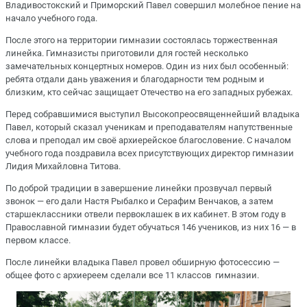
Владивостокский и Приморский Павел совершил молебное пение на
начало учебного года.
После этого на территории гимназии состоялась торжественная
линейка. Гимназисты приготовили для гостей несколько
замечательных концертных номеров. Один из них был особенный:
ребята отдали дань уважения и благодарности тем родным и
близким, кто сейчас защищает Отечество на его западных рубежах.
Перед собравшимися выступил Высокопреосвященнейший владыка
Павел, который сказал ученикам и преподавателям напутственные
слова и преподал им своё архиерейское благословение. С началом
учебного года поздравила всех присутствующих директор гимназии
Лидия Михайловна Титова.
По доброй традиции в завершение линейки прозвучал первый
звонок — его дали Настя Рыбалко и Серафим Венчаков, а затем
старшеклассники отвели первоклашек в их кабинет. В этом году в
Православной гимназии будет обучаться 146 учеников, из них 16 — в
первом классе.
После линейки владыка Павел провел обширную фотосессию —
общее фото с архиереем сделали все 11 классов гимназии.