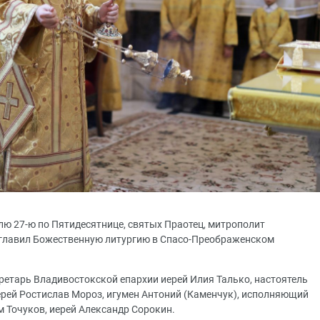
делю 27-ю по Пятидесятнице, святых Праотец, митрополит
главил Божественную литургию в Спасо-Преображенском
етарь Владивостокской епархии иерей Илия Талько, настоятель
ерей Ростислав Мороз, игумен Антоний (Каменчук), исполняющий
 Точуков, иерей Александр Сорокин.