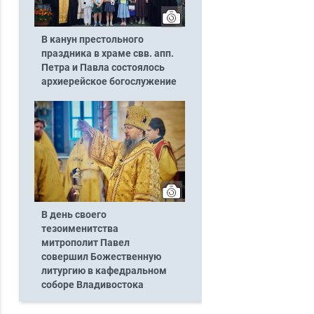
В канун престольного
праздника в храме свв. апп.
Петра и Павла состоялось
архиерейское богослужение
В день своего
тезоименитства
митрополит Павел
совершил Божественную
литургию в кафедральном
соборе Владивостока