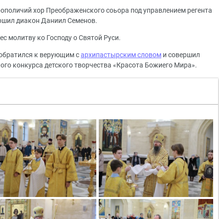
ополичий хор Преображенского соьора под управлением регента
ршил диакон Даниил Семенов.
ес молитву ко Господу о Святой Руси.
 обратился к верующим с
архипастырским словом
и совершил
го конкурса детского творчества «Красота Божиего Мира».