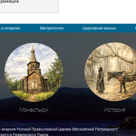
армейцев
 и епархия
Митрополия
Церковная жизнь
Монастыри
История
я епархия Русской Православной Церкви (Московский Патриархат)"
кого и Приморского Павла.