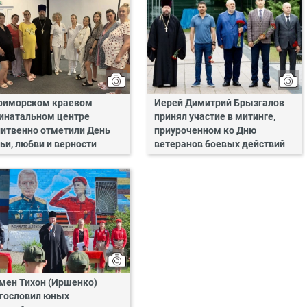
риморском краевом
Иерей Димитрий Брызгалов
инатальном центре
принял участие в митинге,
итвенно отметили День
приуроченном ко Дню
ьи, любви и верности
ветеранов боевых действий
мен Тихон (Иршенко)
гословил юных