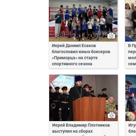
Иерей Даниил Есаков
В П
благословил юных боксеров
пер
«Приморца» на старте
мол
спортивного сезона
сем
Иерей Владимир Плотников
Игу
выступил на сборах
бла