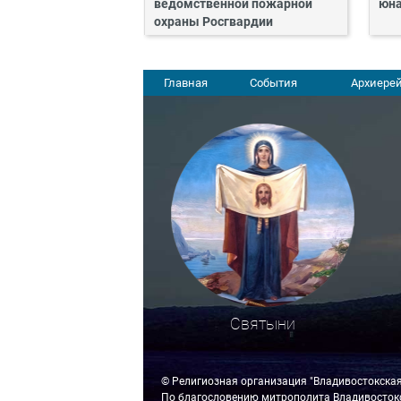
ведомственной пожарной
юн
охраны Росгвардии
Главная
События
Архиерей
Святыни
© Религиозная организация "Владивостокска
По благословению митрополита Владивостокс