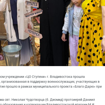
ном учреждении «ЦО Ступени» г. Владивостока прошла
, организованная в поддержку военнослужащих, участвующих в
тие прошло в рамках муниципального проекта «Благо-Дарю» при
ама свт. Николая Чудотворца (б. Диомид) протоиерей Даниил
го образования и катехизации Владивостокской епархии М.И.