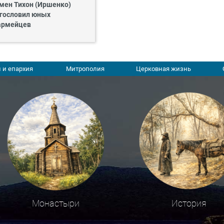
мен Тихон (Иршенко)
гословил юных
армейцев
 и епархия
Митрополия
Церковная жизнь
Монастыри
История