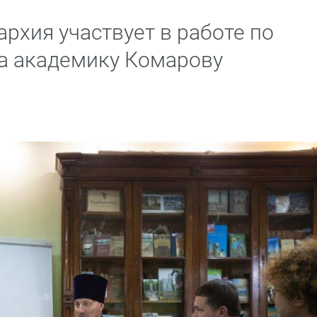
рхия участвует в работе по
а академику Комарову