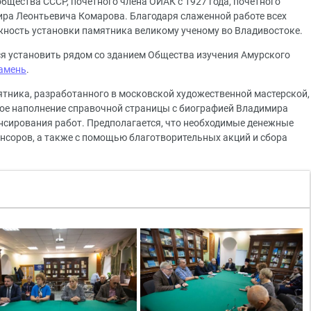
бщества СССР, почетного члена ОИАК с 1927 года, почетного
ира Леонтьевича Комарова. Благодаря слаженной работе всех
жность установки памятника великому ученому во Владивостоке.
я установить рядом со зданием Общества изучения Амурского
амень
.
ятника, разработанного в московской художественной мастерской,
ное наполнение справочной страницы с биографией Владимира
нсирования работ. Предполагается, что необходимые денежные
онсоров, а также с помощью благотворительных акций и сбора