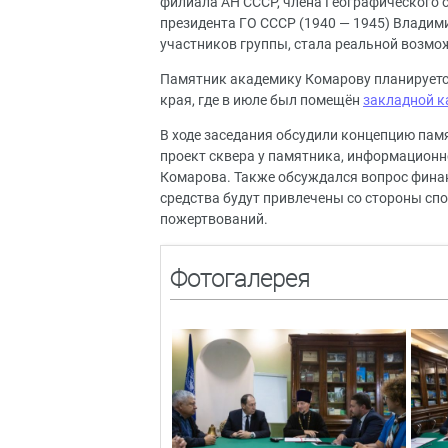
филиала АН СССР, члена Географического о
президента ГО СССР (1940 — 1945) Владим
участников группы, стала реальной возмо
Памятник академику Комарову планируетс
края, где в июле был помещён
закладной к
В ходе заседания обсудили концепцию пам
проект сквера у памятника, информацион
Комарова. Также обсуждался вопрос фина
средства будут привлечены со стороны сп
пожертвований.
Фотогалерея