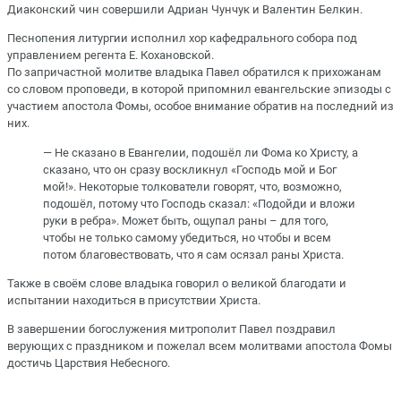
Диаконский чин совершили Адриан Чунчук и Валентин Белкин.
Песнопения литургии исполнил хор кафедрального собора под
управлением регента Е. Кохановской.
По запричастной молитве владыка Павел обратился к прихожанам
со словом проповеди, в которой припомнил евангельские эпизоды с
участием апостола Фомы, особое внимание обратив на последний из
них.
— Не сказано в Евангелии, подошёл ли Фома ко Христу, а
сказано, что он сразу воскликнул «Господь мой и Бог
мой!». Некоторые толкователи говорят, что, возможно,
подошёл, потому что Господь сказал: «Подойди и вложи
руки в ребра». Может быть, ощупал раны – для того,
чтобы не только самому убедиться, но чтобы и всем
потом благовествовать, что я сам осязал раны Христа.
Также в своём слове владыка говорил о великой благодати и
испытании находиться в присутствии Христа.
В завершении богослужения митрополит Павел поздравил
верующих с праздником и пожелал всем молитвами апостола Фомы
достичь Царствия Небесного.