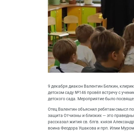
9 декабря диакон Валентин Белкин, клири
детском саду №146 провёл встречу с учен
детского сада. Мероприятие было посвяще
Отец Валентин объяснил ребятам смысл пон
защита Отчизны и близких — это праведны
рассказал жития св. блгв. князя Александр
воина Феодора Ушакова и прп. Илии Муром