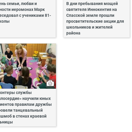
ень семьи, любви и
В дни пребывания мощей
ности иеромонах Марк
святителя Иннокентия на
еседовал с учениками 81-
Спасской земле прошли
колы
просветительские акции для
школьников и жителей
района
онтеры службы
лосердие» научили юных
иентов правилам дружбы
ровели танцевальный
шмоб в стенах краевой
льницы