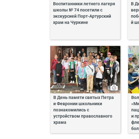
Воспитанники летнего лагеря
В Д
школы № 74 посетили с
вер
экскурсией Порт-Артурский
поб
храм на Чуркине
й ш
В День памяти святых Петра
Вол
и Февронии школьники
«Ми
познакомились с
пац
устройством православного
и п
храма
фле
бо