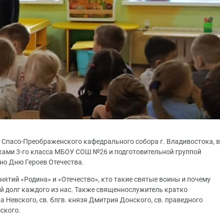
к Спасо-Преображенского кафедрального собора г. Владивостока, в
иками 3-го класса МБОУ СОШ №26 и подготовительной группой
но Дню Героев Отечества.
ятий «Родина» и «Отечество», кто такие святые воины и почему
й долг каждого из нас. Также священнослужитель кратко
а Невского, св. блгв. князя Дмитрия Донского, св. праведного
ского.