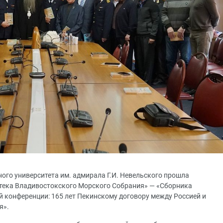
ого университета им. адмирала Г.И. Невельского прошла
отека Владивостокского Морского Собрания» — «Сборника
й конференции: 165 лет Пекинскому договору между Россией и
я».