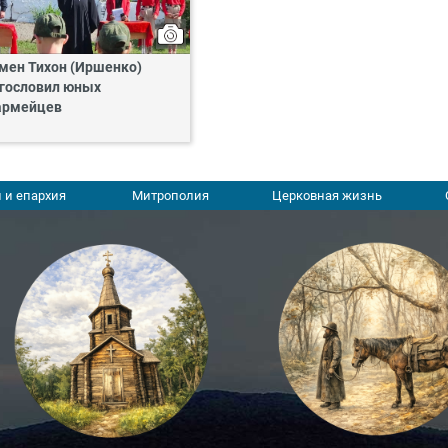
мен Тихон (Иршенко)
гословил юных
армейцев
 и епархия
Митрополия
Церковная жизнь