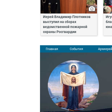
Иерей Владимир Плотников
Игу
выступил на сборах
бла
ведомственной пожарной
юн
охраны Росгвардии
Главная
События
Архиерей