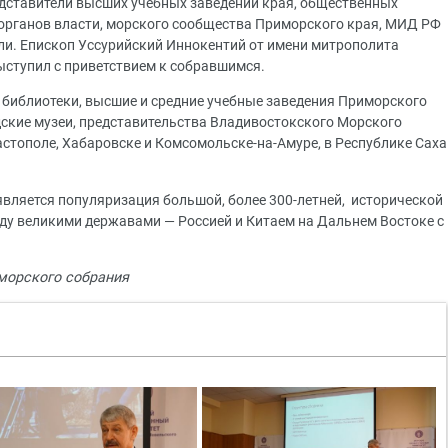
едставители высших учебных заведений края, общественных
органов власти, морского сообщества Приморского края, МИД РФ
ли. Епископ Уссурийский Иннокентий от имени митрополита
ступил с приветствием к собравшимся.
 библиотеки, высшие и средние учебные заведения Приморского
одские музеи, представительства Владивостокского Морского
астополе, Хабаровске и Комсомольске-на-Амуре, в Республике Саха
является популяризация большой, более 300-летней, исторической
у великими державами — Россией и Китаем на Дальнем Востоке с
.
морского собрания