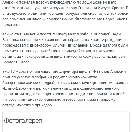
Алексий пожелал новому руководителю помощи Божией в его
ответственном служении и вручил икону Спасителя Иисуса Христа. В
знак духовного единения священнослужитель окропил святой водой
все помещения школы, призвав Божие благословение на учеников и
педагогов.
Также отец Алексий посетил школу №82 в районе Снеговой Пади.
Батюшка совершил чин освящения образовательного учреждения и
побеседовал с директором Ольгой Николаевой. В ходе диалога были
намечены планы дальнейшего взаимодействия, в том числе
организация экскурсий для школьников по храму свв. блгв. князей
Бориса и Глеба.
Уже 17 марта по приглашению директора школы №83 отец Алексий
принял участие в собрании родительского комитета.
Священнослужитель подробно рассказал о муниципальном проекте
«Благо-Дарю», его целях и значении для духовно-нравственного
воспитания подрастающего поколения. Родители проявили живой
интерес к инициативе и выразили готовность к дальнейшему
сотрудничеству с приходом.
Фотогалерея