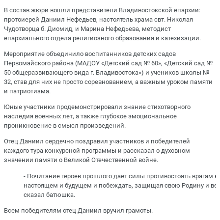
В состав жюри вошли представители Владивостокской епархии:
протоиерей Даниил Нефедьев, настоятель храма свт. Николая
Чудотворца б. Диомид, и Марина Нефедьева, методист
епархиального отдела религиозного образования и катехизации.
Мероприятие объединило воспитанников детских садов
Первомайского района (МАДОУ «Детский сад № 60», «Детский сад №
50 общеразвивающего вида г. Владивостока») и учеников школы №
32, став для них не просто соревнованием, а важным уроком памяти
и патриотизма.
Юные участники продемонстрировали знание стихотворного
наследия военных лет, а также глубокое эмоциональное
проникновение в смысл произведений.
Отец Даниил сердечно поздравил участников и победителей
каждого тура конкурсной программы и рассказал о духовном
значении памяти о Великой Отечественной войне.
- Почитание героев прошлого дает силы противостоять врагам в
настоящем и будущем и побеждать, защищая свою Родину и вер
сказал батюшка.
Всем победителям отец Даниил вручил грамоты.