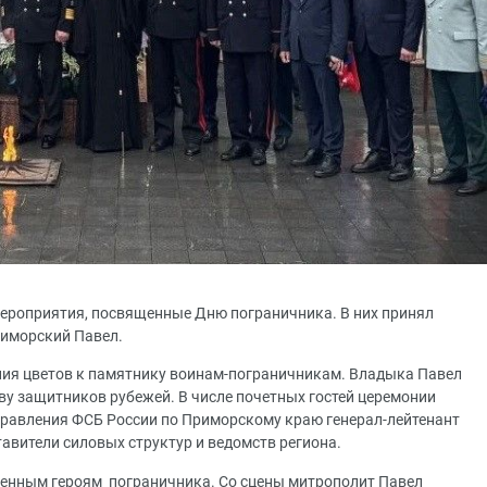
ероприятия, посвященные Дню пограничника. В них принял
риморский Павел.
ния цветов к памятнику воинам-пограничникам. Владыка Павел
ву защитников рубежей. В числе почетных гостей церемонии
правления ФСБ России по Приморскому краю генерал-лейтенант
авители силовых структур и ведомств региона.
енным героям пограничника. Со сцены митрополит Павел