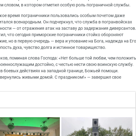
м словом, в котором отметил особую роль пограничной службы.
тское время пограничники пользовались особым почетом даже
читался всенародным. Он подчеркнул, что служба в погранвойсках
ности — от отражения атак на заставу до задержания диверсантов
тил, что сегодня приморские пограничники стойко обороняют
жие, но в первую очередь — вера и упование на Бога, надежда на Ег
пость духа, чувство долга и истинное товарищество.
ков, поминая слова Господа: «Нет больше той любви, чем положит
 военнослужащим достойно, с честью нести свою воинскую службу.
 в боевых действиях на западной границе, Божьей помощи.
 вернулись живыми домой. С праздником!» — завершил свое