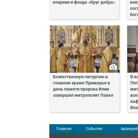
епархии и фонда «Круг добра»
кня
сос
бог
Божественную литургию в
В к
главном храме Приморья в
Пят
день памяти пророка Илии
мит
совершил митрополит Павел
все
каф
Вла
Главная
События
Архиерей