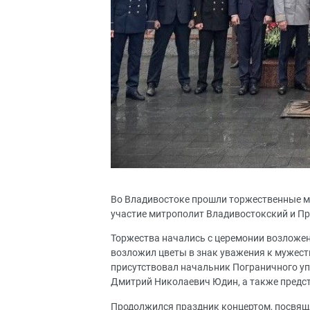
Во Владивостоке прошли торжественные м
участие митрополит Владивостокский и П
Торжества начались с церемонии возложе
возложил цветы в знак уважения к мужест
присутствовал начальник Пограничного у
Дмитрий Николаевич Юдин, а также предст
Продолжился праздник концертом, посвящ