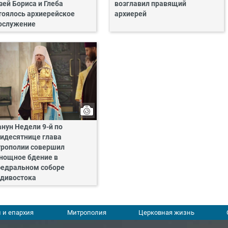
зей Бориса и Глеба
возглавил правящий
тоялось архиерейское
архиерей
ослужение
анун Недели 9-й по
идесятнице глава
рополии совершил
нощное бдение в
едральном соборе
дивостока
 и епархия
Митрополия
Церковная жизнь