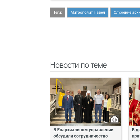
Теги:
Митрополит Павел
Служение арх
Новости по теме
В Епархиальном управлении
В д
обсудили сотрудничество
пра