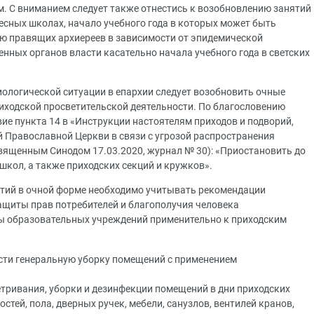
. С вниманием следует также отнестись к возобновлению занятий
есных школах, начало учебного года в которых может быть
ию правящих архиереев в зависимости от эпидемической
енных органов власти касательно начала учебного года в светских
ологической ситуации в епархии следует возобновить очные
риходской просветительской деятельности. По благословению
ие пункта 14 в «Инструкции настоятелям приходов и подворий,
 Православной Церкви в связи с угрозой распространения
вященным Синодом 17.03.2020, журнал № 30): «Приостановить до
школ, а также приходских секций и кружков».
ятий в очной форме необходимо учитывать рекомендации
ащиты прав потребителей и благополучия человека
ты образовательных учреждений применительно к приходским
сти генеральную уборку помещений с применением
тривания, уборки и дезинфекции помещений в дни приходских
стей, пола, дверных ручек, мебели, санузлов, вентилей кранов,