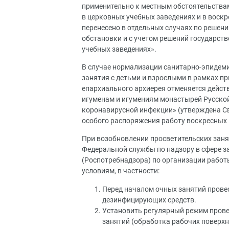
применительно к местным обстоятельствам
в церковных учебных заведениях и в воскр
перенесено в отдельных случаях по решен
обстановки и с учетом решений государств
учебных заведениях».
В случае нормализации санитарно-эпидеми
занятия с детьми и взрослыми в рамках п
епархиального архиерея отменяется действ
игуменам и игумениям монастырей Русской
коронавирусной инфекции» (утверждена С
особого распоряжения работу воскресных 
При возобновлении просветительских зан
Федеральной службы по надзору в сфере з
(Роспотребнадзора) по организации рабо
условиям, в частности:
Перед началом очных занятий прове
дезинфицирующих средств.
Установить регулярный режим прове
занятий (обработка рабочих поверхно