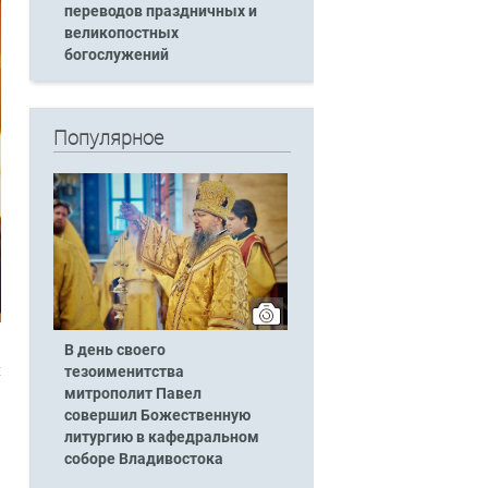
переводов праздничных и
великопостных
богослужений
Популярное
В день своего
х
тезоименитства
митрополит Павел
совершил Божественную
литургию в кафедральном
соборе Владивостока