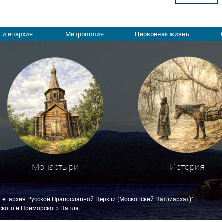
 и епархия
Митрополия
Церковная жизнь
Монастыри
История
я епархия Русской Православной Церкви (Московский Патриархат)"
кого и Приморского Павла.