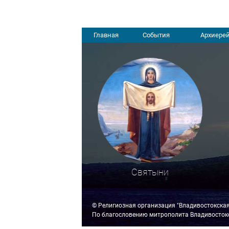
Главная
События
Архиерей
Святыни
© Религиозная организация "Владивостокска
По благословению митрополита Владивостокс