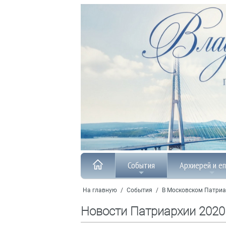
События
Архиерей и е
На главную
/
События
/
В Московском Патриа
Новости Патриархии 2020