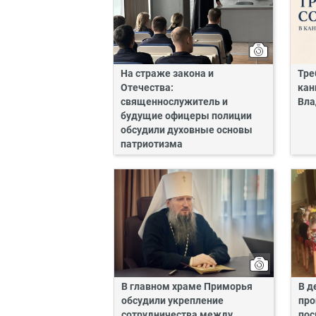
На страже закона и
Тре
Отечества:
кан
священнослужитель и
Вла
будущие офицеры полиции
обсудили духовные основы
патриотизма
В главном храме Приморья
В д
обсудили укрепление
про
сотрудничества между
пос