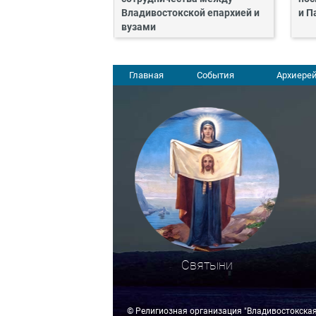
Владивостокской епархией и
и П
вузами
Главная
События
Архиерей
Святыни
© Религиозная организация "Владивостокска