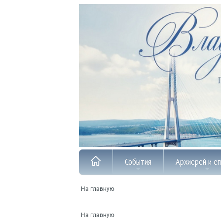
События
Архиерей и е
На главную
На главную