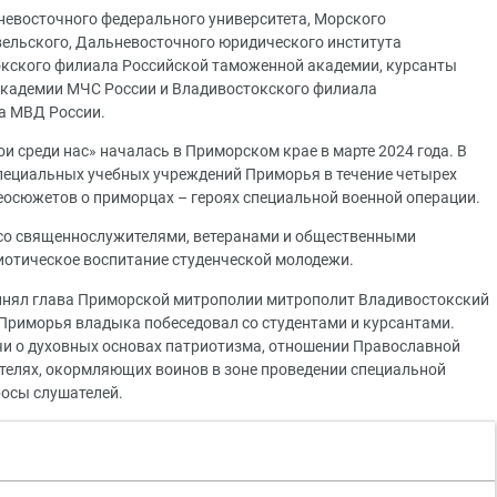
невосточного федерального университета, Морского
евельского, Дальневосточного юридического института
окского филиала Российской таможенной академии, курсанты
кадемии МЧС России и Владивостокского филиала
а МВД России.
и среди нас» началась в Приморском крае в марте 2024 года. В
специальных учебных учреждений Приморья в течение четырех
еосюжетов о приморцах – героях специальной военной операции.
 со священнослужителями, ветеранами и общественными
иотическое воспитание студенческой молодежи.
принял глава Приморской митрополии митрополит Владивостокский
Приморья владыка побеседовал со студентами и курсантами.
чи о духовных основах патриотизма, отношении Православной
телях, окормляющих воинов в зоне проведении специальной
росы слушателей.