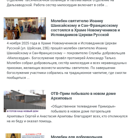
отделение Тысячекоечной больницы и паллиативное отделение на
Дальзаводской. Работа сестер милосердия включает в себя ...
Молебен святителю Иоанну
Шанхайскому и Сан‑Францисскому
состоялся в Храме Новомучеников и
Исповедников Церкви Русской
4 ноября 2025 года в Храме Новомучеников и Исповедников Церкви
Русской (ул. Шуйская, 23Б) прошёл молебен святителю Иоанну
Шанхайскому и Сан‑Францисскому — покровителю Службы добровольцев
«Милосердие». Богослужение провёл протоиерей Александр Талько.
Молебен собрал добровольцев, сестёр милосердия и всех неравнодушных
прихожан, желающих вознести молитвы святителю. По завершении
богослужения участники собрались на традиционное чаепитие, где смогли
пообщаться ...
ОТВ-Прим побывало в новом доме
Архиповых
«Общественное телевидение Приморья»
побывало в новом доме погорельцев
Архиповых Сергей и Анастасия Архиповы благодарят всех, кто откликнулся
на их беду и оказал помощь.
Молебен для добровольцев