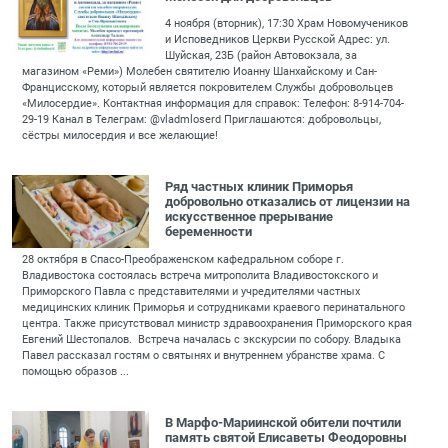
4 ноября (вторник), 17:30 Храм Новомучеников
и Исповедников Церкви Русской Адрес: ул.
Шуйская, 23Б (район Автовокзала, за
магазином «Реми») Молебен святителю Иоанну Шанхайскому и Сан-
Францисскому, который является покровителем Службы добровольцев
«Милосердие». Контактная информация для справок: Телефон: 8-914-704-
29-19 Канал в Телеграм: @vladmloserd Приглашаются: добровольцы,
сёстры милосердия и все желающие!
Ряд частных клиник Приморья
добровольно отказались от лицензии на
искусственное прерывание
беременности
28 октября в Спасо-Преображенском кафедральном соборе г.
Владивостока состоялась встреча митрополита Владивостокского и
Приморского Павла с представителями и учредителями частных
медицинских клиник Приморья и сотрудниками краевого перинатального
центра. Также присутствовал министр здравоохранения Приморского края
Евгений Шестопалов. Встреча началась с экскурсии по собору. Владыка
Павел рассказал гостям о святынях и внутреннем убранстве храма. С
помощью образов ...
В Марфо-Мариинской обители почтили
память святой Елисаветы Феодоровны