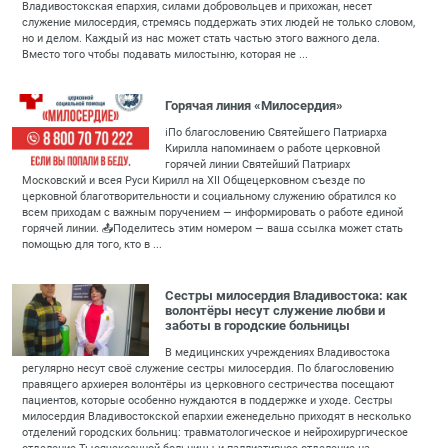
Владивостокская епархия, силами добровольцев и прихожан, несет
служение милосердия, стремясь поддержать этих людей не только словом,
но и делом. Каждый из нас может стать частью этого важного дела.
Вместо того чтобы подавать милостыню, которая не ...
Горячая линия «Милосердия»
ℹ️По благословению Святейшего Патриарха
Кирилла напоминаем о работе церковной
горячей линии Святейший Патриарх
Московский и всея Руси Кирилл на XII Общецерковном съезде по
церковной благотворительности и социальному служению обратился ко
всем приходам с важным поручением — информировать о работе единой
горячей линии. 📤Поделитесь этим номером — ваша ссылка может стать
помощью для того, кто в ...
Сестры милосердия Владивостока: как
волонтёры несут служение любви и
заботы в городские больницы
В медицинских учреждениях Владивостока
регулярно несут своё служение сестры милосердия. По благословению
правящего архиерея волонтёры из церковного сестричества посещают
пациентов, которые особенно нуждаются в поддержке и уходе. Сестры
милосердия Владивостокской епархии еженедельно приходят в несколько
отделений городских больниц: травматологическое и нейрохирургическое