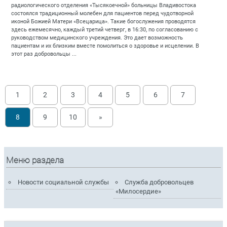
радиологического отделения «Тысякоечной» больницы Владивостока
состоялся традиционный молебен для пациентов перед чудотворной
иконой Божией Матери «Всецарица». Такие богослужения проводятся
здесь ежемесячно, каждый третий четверг, в 16:30, по согласованию с
руководством медицинского учреждения. Это дает возможность
пациентам и их близким вместе помолиться о здоровье и исцелении. В
этот раз добровольцы ...
1
2
3
4
5
6
7
8
9
10
»
Меню раздела
Новости социальной службы
Служба добровольцев
«Милосердие»