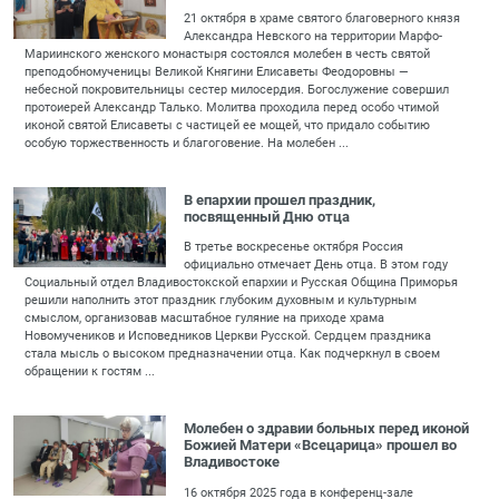
21 октября в храме святого благоверного князя
Александра Невского на территории Марфо-
Мариинского женского монастыря состоялся молебен в честь святой
преподобномученицы Великой Княгини Елисаветы Феодоровны —
небесной покровительницы сестер милосердия. Богослужение совершил
протоиерей Александр Талько. Молитва проходила перед особо чтимой
иконой святой Елисаветы с частицей ее мощей, что придало событию
особую торжественность и благоговение. На молебен ...
В епархии прошел праздник,
посвященный Дню отца
В третье воскресенье октября Россия
официально отмечает День отца. В этом году
Социальный отдел Владивостокской епархии и Русская Община Приморья
решили наполнить этот праздник глубоким духовным и культурным
смыслом, организовав масштабное гуляние на приходе храма
Новомучеников и Исповедников Церкви Русской. Сердцем праздника
стала мысль о высоком предназначении отца. Как подчеркнул в своем
обращении к гостям ...
Молебен о здравии больных перед иконой
Божией Матери «Всецарица» прошел во
Владивостоке
16 октября 2025 года в конференц-зале