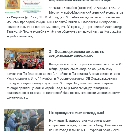
✨ Дата: 18 ноября (вторник) ✨ Время: 17:30 ✨
Место: Марфо-Мариинский женский монастырь
на Седанке (ул. 14-я, 32) 🙏 Что будет: Молебен перед иконой со святыми
мощами преподобномученицы великой княгини Елисаветы Феодоровны —
покровительницы сестёр милосердия. 💒 Проведёт протоиерей Александр
Талько. ☕️ После молебна — тёплое общение за чашкой чая. 👥 Кого ждём:
— добровольцев; ...
XII Общецерковном съезде по
социальному служению
Владивостокская епархия приняла участие в XII
Общецерковном съезде по социальному
служению По благословению Святейшего Патриарха Московского и всея
Руси Кирилла с 8 по 11 ноября в Москве состоялся XII Общецерковный
съезд по социальному служению. От лица Владивостокской епархии в
съезде приняли участие иерей Владимир Ковальчук, руководитель
епархиального отдела по церковной благотворительности и социальному
служению, а ...
Не проходите мимо голодных!
На улицах Владивостока мы ежедневно
встречаем людей, попавших в беду. Для многих
из них голод и лишения — суровая реальность.