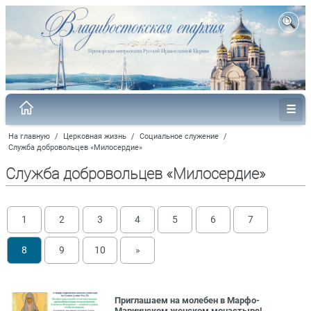
На главную
/
Церковная жизнь
/
Социальное служение
/
Служба добровольцев «Милосердие»
Служба добровольцев «Милосердие»
1
2
3
4
5
6
7
8
9
10
»
Приглашаем на молебен в Марфо-
Мариинском женском монастыре!