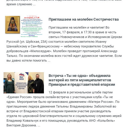
время служению ...
Приглашаем на молебен Сестричества
Приглашаем на молебен и чаепитие! Во
вторник, 17 февраля, в 17:30 в храме в честь
святых Новомучеников и Исповедников Церкви
Русской (ул. Шуйская, 23А) состоится молебен святителю Иоанну
Шанхайскому и Сан-Францисскому — небесному покровителю Службы
добровольцев «Милосердие». Молебен проведет протоиерей Александр
Талько. По окончании молебна всех гостей ждет дружеское чаепитие. Если
вы давно хотели помогать ...
Встреча «Ты не одна» объединила
матерей из пяти муниципалитетов
Приморья и представителей епархии
12 февраля в региональном штабе партии
«Единая Россия» прошла онлайн-встреча с участницами клуба «Ты не
одна». Мероприятие было организовано движением «Матери России». По
приглашению лидера движения Татьяны Владимировны Заболотной во
встрече от Владивостокской епархии приняли участие руководитель
отдела по церковной благотворительности и социальному служению иерей
Владимир Ковальчук и его помощница, руководитель АНО «Колыбель»
Виктория Дорохина. ...