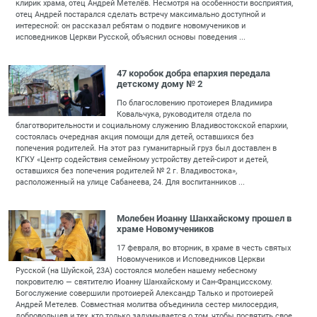
клирик храма, отец Андрей Метелёв. Несмотря на особенности восприятия,
отец Андрей постарался сделать встречу максимально доступной и
интересной: он рассказал ребятам о подвиге новомучеников и
исповедников Церкви Русской, объяснил основы поведения ...
47 коробок добра епархия передала
детскому дому № 2
По благословению протоиерея Владимира
Ковальчука, руководителя отдела по
благотворительности и социальному служению Владивостокской епархии,
состоялась очередная акция помощи для детей, оставшихся без
попечения родителей. На этот раз гуманитарный груз был доставлен в
КГКУ «Центр содействия семейному устройству детей-сирот и детей,
оставшихся без попечения родителей № 2 г. Владивостока»,
расположенный на улице Сабанеева, 24. Для воспитанников ...
Молебен Иоанну Шанхайскому прошел в
храме Новомучеников
17 февраля, во вторник, в храме в честь святых
Новомучеников и Исповедников Церкви
Русской (на Шуйской, 23А) состоялся молебен нашему небесному
покровителю — святителю Иоанну Шанхайскому и Сан-Францисскому.
Богослужение совершили протоиерей Александр Талько и протоиерей
Андрей Метелев. Совместная молитва объединила сестер милосердия,
добровольцев и тех, кто только задумывается о том, чтобы посвятить свое