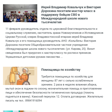
Иерей Владимир Ковальчук и Виктория
Дорохина посетили мастер-класс в
поддержку бойцов СВО в
Международной школе нового
тысячелетия
11 февраля руководитель отдела по церковной благотворительности и
социальному служению, настоятель храма Новомучеников и Исповедников
Церкви Русской, клирик Владивостокской епархии иерей Владимир
Ковальчук и его помощница руководитель АНО «Колыбель» Виктория
Дорохина посетили Общеобразовательное частное учреждение
«Международная школа нового тысячелетия» (ул. Кирова, 25). Визит
священника был приурочен к мастер-классу по росписи пряников.
Украшенные детскими руками лакомства ...
Помощница по хозяйству
Требуется помощница по хозяйству для
женщины 87 лет с сильно ослабленным
зрением. 2 раза в неделю влажная уборка,
мытьё окон в лоджии по сезону, незначительная помощь в приготовлении
пищи и обеспечение безопасности гигиенических процедур (помочь
подняться в ванну). Камский переулок 12. Оплата договорная. Желательно
писать на тел.: 89841916094