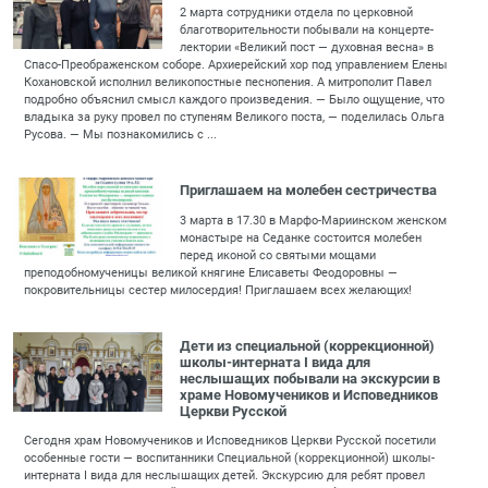
2 марта сотрудники отдела по церковной
благотворительности побывали на концерте-
лектории «Великий пост — духовная весна» в
Спасо-Преображенском соборе. Архиерейский хор под управлением Елены
Кохановской исполнил великопостные песнопения. А митрополит Павел
подробно объяснил смысл каждого произведения. — Было ощущение, что
владыка за руку провел по ступеням Великого поста, — поделилась Ольга
Русова. — Мы познакомились с ...
Приглашаем на молебен сестричества
3 марта в 17.30 в Марфо-Мариинском женском
монастыре на Седанке состоится молебен
перед иконой со святыми мощами
преподобномученицы великой княгине Елисаветы Феодоровны —
покровительницы сестер милосердия! Приглашаем всех желающих!
Дети из специальной (коррекционной)
школы-интерната I вида для
неслышащих побывали на экскурсии в
храме Новомучеников и Исповедников
Церкви Русской
Сегодня храм Новомучеников и Исповедников Церкви Русской посетили
особенные гости — воспитанники Специальной (коррекционной) школы-
интерната I вида для неслышащих детей. Экскурсию для ребят провел