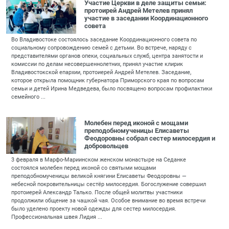
Участие Церкви в деле защиты семьи:
протоирей Андрей Метелев принял
участие в заседании Координационного
совета
Во Владивостоке состоялось заседание Координационного совета по
социальному сопровождению семей с детьми. Во встрече, наряду с
представителями органов опеки, социальных служб, центра занятости и
комиссии по делам несовершеннолетних, принял участие клирик
Владивостокской епархии, протоиерей Андрей Метелев. Заседание,
которое открыла помощник губернатора Приморского края по вопросам
семьи и детей Ирина Медведева, было посвящено вопросам профилактики
семейного ...
Молебен перед иконой с мощами
преподобномученицы Елисаветы
Феодоровны собрал сестер милосердия и
добровольцев
3 февраля в Марфо-Мариинском женском монастыре на Седанке
состоялся молебен перед иконой со святыми мощами
преподобномученицы великой княгини Елисаветы Феодоровны —
небесной покровительницы сестёр милосердия. Богослужение совершил
протоиерей Александр Талько. После общей молитвы участники
продолжили общение за чашкой чая. Особое внимание во время встречи
было уделено проекту новой одежды для сестер милосердия.
Профессиональная швея Лидия ...