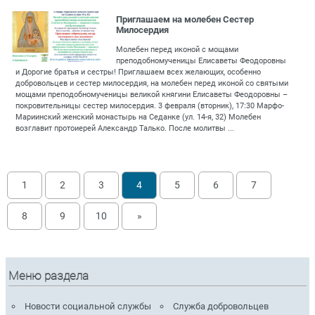
Приглашаем на молебен Сестер
Милосердия
Молебен перед иконой с мощами
преподобномученицы Елисаветы Феодоровны
и Дорогие братья и сестры! Приглашаем всех желающих, особенно
добровольцев и сестер милосердия, на молебен перед иконой со святыми
мощами преподобномученицы великой княгини Елисаветы Феодоровны –
покровительницы сестер милосердия. 3 февраля (вторник), 17:30 Марфо-
Мариинский женский монастырь на Седанке (ул. 14-я, 32) Молебен
возглавит протоиерей Александр Талько. После молитвы ...
1
2
3
4
5
6
7
8
9
10
»
Меню раздела
Новости социальной службы
Служба добровольцев