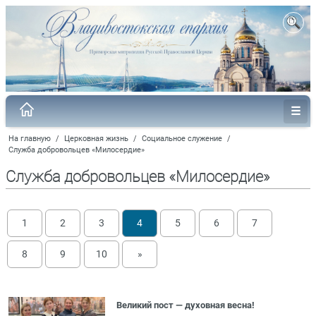
На главную
/
Церковная жизнь
/
Социальное служение
/
Служба добровольцев «Милосердие»
Служба добровольцев «Милосердие»
1
2
3
4
5
6
7
8
9
10
»
Великий пост — духовная весна!