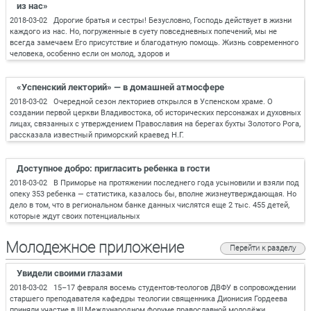
из нас»
2018-03-02 Дорогие братья и сестры! Безусловно, Господь действует в жизни
каждого из нас. Но, погруженные в суету повседневных попечений, мы не
всегда замечаем Его присутствие и благодатную помощь. Жизнь современного
человека, особенно если он молод, здоров и
«Успенский лекторий» — в домашней атмосфере
2018-03-02 Очередной сезон лекториев открылся в Успенском храме. О
создании первой церкви Владивостока, об исторических персонажах и духовных
лицах, связанных с утверждением Православия на берегах бухты Золотого Рога,
рассказала известный приморский краевед Н.Г.
Доступное добро: пригласить ребенка в гости
2018-03-02 В Приморье на протяжении последнего года усыновили и взяли под
опеку 353 ребенка — статистика, казалось бы, вполне жизнеутверждающая. Но
дело в том, что в региональном банке данных числятся еще 2 тыс. 455 детей,
которые ждут своих потенциальных
Молодежное приложение
Перейти к разделу
Увидели своими глазами
2018-03-02 15–17 февраля восемь студентов-теологов ДВФУ в сопровождении
старшего преподавателя кафедры теологии священника Дионисия Гордеева
приняли участие в III Международном форуме православной молодёжи