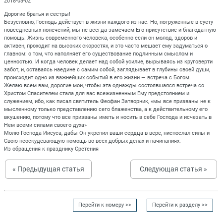
2018-03-02
Дорогие братья и сестры!
Безусловно, Господь действует в жизни каждого из нас. Но, погруженные в суету
повседневных попечений, мы не всегда замечаем Его присутствие и благодатную
помощь. Жизнь современного человека, особенно если он молод, здоров и
активен, проходит на высоких скоростях, и это часто мешает ему задуматься о
главном: о том, что наполняет его существование подлинным смыслом и
ценностью. И когда человек делает над собой усилие, вырываясь из круговерти
забот, и, оставаясь наедине с самим собой, заглядывает в глубины своей души,
происходит одно из важнейших событий в его жизни — встреча с Богом.
Желаю всем вам, дорогие мои, чтобы эта однажды состоявшаяся встреча со
Христом Спасителем стала для вас всежизненным Ему предстоянием и
служением, ибо, как писал святитель Феофан Затворник, «мы все призваны не к
мысленному только представлению сего блаженства, а к действительному его
вкушению, потому что все призваны иметь и носить в себе Господа и исчезать в
Нем всеми силами своего духа»
Молю Господа Иисуса, дабы Он укрепил ваши сердца в вере, ниспослал силы и
Свою неоскудевающую помощь во всех добрых делах и начинаниях.
Из обращения к празднику Сретения
« Предыдущая статья
Следующая статья »
Перейти к номеру >>
Перейти к разделу >>