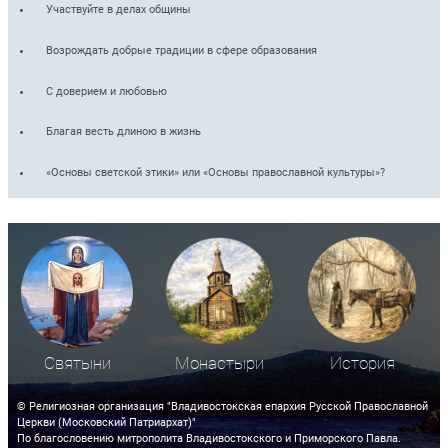
Участвуйте в делах общины
Возрождать добрые традиции в сфере образования
С доверием и любовью
Благая весть длиною в жизнь
«Основы светской этики» или «Основы православной культуры»?
Святыни
Монастыри
История
© Религиозная организация "Владивостокская епархия Русской Православной
Церкви (Московский Патриархат)"
По благословению митрополита Владивостокского и Приморского Павла.