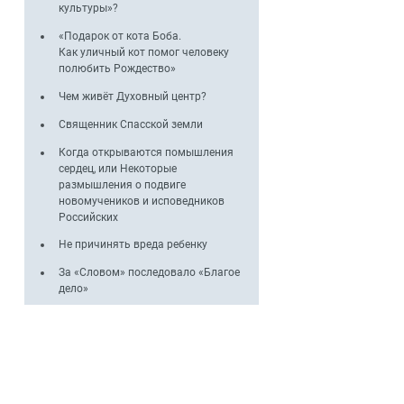
культуры»?
«Подарок от кота Боба.
Как уличный кот помог человеку
полюбить Рождество»
Чем живёт Духовный центр?
Священник Спасской земли
Когда открываются помышления
сердец, или Некоторые
размышления о подвиге
новомучеников и исповедников
Российских
Не причинять вреда ребенку
За «Словом» последовало «Благое
дело»