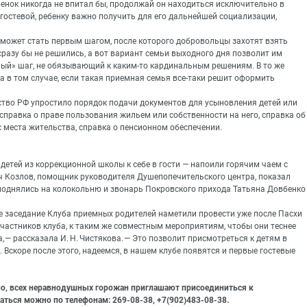
ебенок никогда не впитал бы, продолжай он находиться исключительно в
 гостевой, ребенку важно получить для его дальнейшей социализации,
а может стать первым шагом, после которого добровольцы захотят взять
сразу бы не решились, а вот вариант семьи выходного дня позволит им
бный» шаг, не обязывающий к каким-то кардинальным решениям. В то же
а в том случае, если такая приемная семья все-таки решит оформить
ство РФ упростило порядок подачи документов для усыновления детей или
справка о праве пользования жильем или собственности на него, справка об
с места жительства, справка о пенсионном обеспечении.
етей из коррекционной школы к себе в гости — напоили горячим чаем с
ч Козлов, помощник руководителя Душепопечительского центра, показал
а поднялись на колокольню и звонарь Покровского прихода Татьяна Довбенко
ее заседание Клуба приемных родителей наметили провести уже после Пасхи
частников клуба, к таким же совместным мероприятиям, чтобы они теснее
 — рассказала И. Н. Чистякова. — Это позволит присмотреться к детям в
Вскоре после этого, надеемся, в нашем клубе появятся и первые гостевые
но, всех неравнодушных горожан приглашают присоединиться к
ться можно по телефонам: 269-08-38, +7(902)483-08-38.