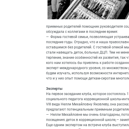
приемных родителей помощник руководителя соц
обсуждала с коллегами в последнее время:
— Форма гостевой семьи, позволяющая устраиват
последние годы. Отрадно, что и наша правосла
оставшимся без родителей. С гостевой опекой мы
стали навещать деток, больных ДЦП. Тем не мене
терпение, знание особенностей их развития, так 
кого нам хотелось бы привлечь к работе созданно
эксперт международного уровня, со множеством 
будем изучать, используя возможности интернет
что и у них опыт помощи деткам-сиротам многоле
Эксперты
На первое заседание клуба, которое состоялось 1
социального педагога коррекционной школы-инт
VIII вида Нелли Михайловну Яковлеву, она расск
предлагают потенциальным приемным родителя
— Нелли Михайловне мы очень благодарны, пото
посещению деток в коррекционной школе, — заме
Еще одним экспертом на встрече клуба выступила