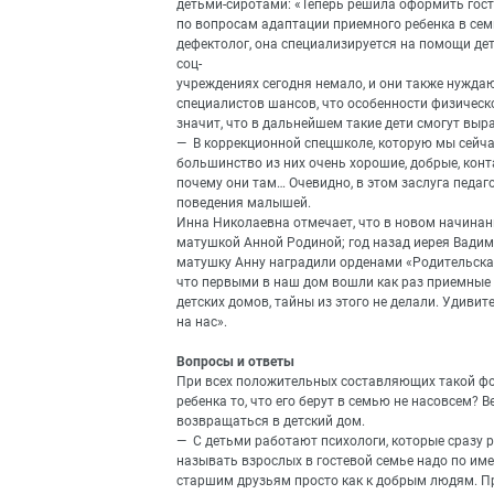
детьми-сиротами: «Теперь решила оформить гост
по вопросам адаптации приемного ребенка в семь
дефектолог, она специализируется на помощи де
соц-
учреждениях сегодня немало, и они также нуждают
специалистов шансов, что особенности физическо
значит, что в дальнейшем такие дети смогут выр
— В коррекционной спецшколе, которую мы сейчас 
большинство из них очень хорошие, добрые, контак
почему они там… Очевидно, в этом заслуга педаг
поведения малышей.
Инна Николаевна отмечает, что в новом начинани
матушкой Анной Родиной; год назад иерея Вадима
матушку Анну наградили орденами «Родительская 
что первыми в наш дом вошли как раз приемные 
детских домов, тайны из этого не делали. Удивит
на нас».
Вопросы и ответы
При всех положительных составляющих такой фор
ребенка то, что его берут в семью не насовсем?
возвращаться в детский дом.
— С детьми работают психологи, которые сразу р
называть взрослых в гостевой семье надо по име
старшим друзьям просто как к добрым людям. Пр