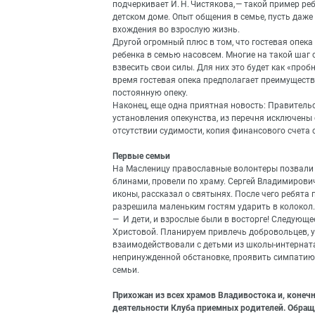
подчеркивает И. Н. Чистякова, — такой пример р
детском доме. Опыт общения в семье, пусть даже
вхождения во взрослую жизнь.
Другой огромный плюс в том, что гостевая опек
ребенка в семью насовсем. Многие на такой шаг 
взвесить свои силы. Для них это будет как «про
время гостевая опека предполагает преимуществ
постоянную опеку.
Наконец, еще одна приятная новость: Правитель
установления опекунства, из перечня исключены 
отсутствии судимости, копия финансового счета 
Первые семьи
На Масленицу православные волонтеры позвали д
блинами, провели по храму. Сергей Владимирови
иконы, рассказал о святынях. После чего ребят
разрешила маленьким гостям ударить в колокол.
— И дети, и взрослые были в восторге! Следующ
Христовой. Планируем привлечь добровольцев, у
взаимодействовали с детьми из школы-интерната,
непринужденной обстановке, проявить симпатию. 
семьи.
Прихожан из всех храмов Владивостока и, конеч
деятельности Клуба приемных родителей. Обраща