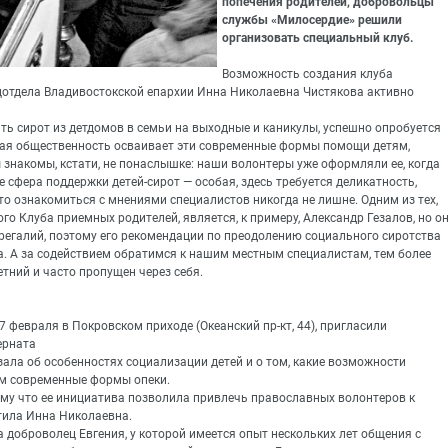
попечения родителей, добровольцы
службы «Милосердие» решили
организовать специальный клуб.
Возможность создания клуба
отдела Владивостокской епархии Инна Николаевна Чистякова активно
ь сирот из детдомов в семьи на выходные и каникулы, успешно опробуется
вная общественность осваивает эти современные формы помощи детям,
 знакомы, кстати, не понаслышке: наши волонтеры уже оформляли ее, когда
е сфера поддержки детей-сирот — особая, здесь требуется деликатность,
что ознакомиться с мнениями специалистов никогда не лишне. Одним из тех,
го Клуба приемных родителей, является, к примеру, Александр Гезалов, но о
регалий, поэтому его рекомендации по преодолению социального сиротства
а. А за содействием обратимся к нашим местным специалистам, тем более
тний и часто пропущен через себя.
7 февраля в Покровском приходе (Океанский пр-кт, 44), пригласили
ерната
азала об особенностях социализации детей и о том, какие возможности
м современные формы опеки.
му что ее инициатива позволила привлечь православных волонтеров к
тила Инна Николаевна.
 доброволец Евгения, у которой имеется опыт нескольких лет общения с