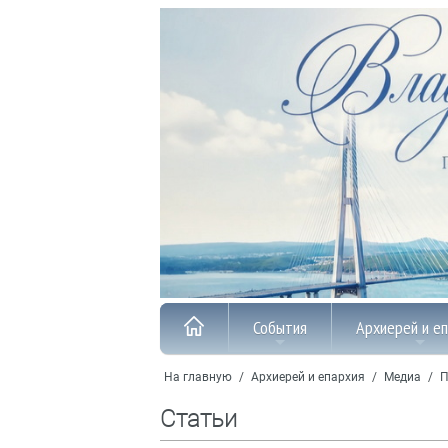
События
Архиерей и е
На главную
/
Архиерей и епархия
/
Медиа
/
П
Статьи