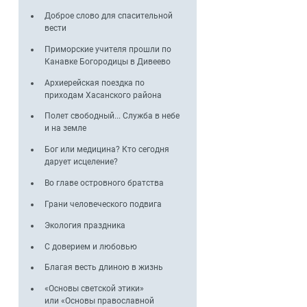
Доброе слово для спасительной
вести
Приморские учителя прошли по
Канавке Богородицы в Дивеево
Архиерейская поездка по
приходам Хасанского района
Полет свободный... Служба в небе
и на земле
н
Бог или медицина? Кто сегодня
дарует исцеление?
Во главе островного братства
Грани человеческого подвига
Экология праздника
С доверием и любовью
Благая весть длиною в жизнь
«Основы светской этики»
или «Основы православной