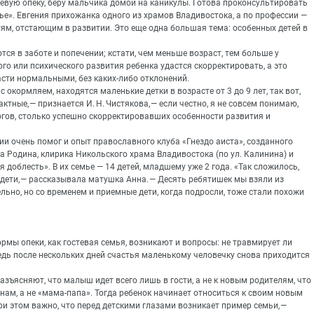
евую опеку, беру мальчика домой на каникулы. Готова проконсультировать
е». Евгения прихожанка одного из храмов Владивостока, а по профессии —
тям, отстающим в развитии. Это еще одна большая тема: особенных детей в
ся в заботе и попечении; кстати, чем меньше возраст, тем больше у
го или психического развития ребенка удастся скорректировать, а это
асти нормальными, без каких-либо отклонений.
окормляем, находятся маленькие детки в возрасте от 3 до 9 лет, так вот,
тные, — признается И. Н. Чистякова, — если честно, я не совсем понимаю,
огов, столько успешно скорректировавших особенности развития и
и очень помог и опыт православного клуба «Гнездо аиста», созданного
 Родина, клирика Никольского храма Владивостока (по ул. Калинина) и
доблесть». В их семье — 14 детей, младшему уже 2 года. «Так сложилось,
дети, — рассказывала матушка Анна. — Десять ребятишек мы взяли из
ельно, но со временем и приемные дети, когда подросли, тоже стали похожи
мы опеки, как гостевая семья, возникают и вопросы: не травмирует ли
 Ведь после нескольких дней счастья маленькому человечку снова приходится
азъясняют, что малыш идет всего лишь в гости, а не к новым родителям, что
нам, а не «мама-папа». Тогда ребенок начинает относиться к своим новым
и этом важно, что перед детскими глазами возникает пример семьи, —