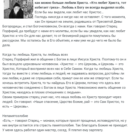
как можно больше любили Христа. «Кто любит Христа, тот
избегает греха». Любовь к Богу он всегда выделял особо.
Если бы мы видели, как любит нас Христос…
Господь никогда и нигде нас не оставляет. С того момента,
как Он пришел на землю, родившись от Пресвятой Девы
Богородицы, и стал Богочеловеком, Он всегда с нами. Как говорил Старец
Порфирий, да пребудут с нами его молитвы, если бы мы увидели, как нас любит
Христос и что Он для нас делает, то от безмерной радости помутились бы
рассудком. Мы остались бы в Его объятиях, и нам уже ни до чего не было бы
дела.
Когда ты любишь Христа, ты любишь всех
Старец Порфирий жил в общении с Богом в лице Иисуса Христа. Поэтому-то он и
был всецело церковным человеком. «Христос — это Церковь, и Церковь — это
Христос, Который воспринял всех нас в Себе Самом. Когда ты любишь Христа,
тогда ты вместе с этим любишь и людей, не задаваясь вопросом, достойны ли
они любви, и даже не спрашивая себя, примут они ее или же отвергнут. Если ты
хочешь встретить Христа, то ты найдешь Его в Церкви, потому что здесь все
человечество соединено с Богом в лице Христа. Невозможно иметь общение со
Христом, находясь в плохих отношениях с людьми».
Своим примером старец учил нас, что наша любовь ко Христу проходит через
людей. Он говорил: «Наше спасение, Царство Божие, рай — это Сам Христос, то
есть — Церковь».
Непамятозлобие
«Есть, — говорил Старец, — монахи, которые просят прощенья, исповедуются, но у
них внутри остается эта страсть памятозлобия. Так благодать Божия не приходит.
У меня здесь работал один мастер, сосед. Я платил ему зарплату.