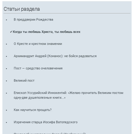
Статьи раздела
В преддверии Рождества
Когда ты любишь Христа, ты любишь всех
О Кресте и крестном знамении
Архимандрит Андрей (Конанос): не бойся радоваться
Пост — средство очеловечения
Великий пост
Епископ Уссурийский Иннокентий: «Желаю прочитать Великим постом
одну-две душеполезные книги...»
Как научиться прощать?
Изречения старца Иосифа Ватопедского