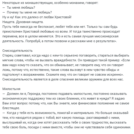
Некоторые из монашествующих, особенно монахини, говорят:
— Ты меня любишь?
— Почему ты меня не любишь?
Ну и ну! Как это далеко от любви Христовой!
Нищета. Духовная нищета.
Пусть тебя никогда не беспокоит, любят тебя или нет. Только ты сам будь
преисполнен Христовой любовью ко всем. И тогда таинственно происходит
перемена, все в целом меняется. Это и есть самая лучшая миссионерская
деятельность. Попробуй, а потом позвони и расскажи мне о результатах».
Снисходительность
Старец советовал, когда надо с кем-то серьезно поговорить, стараться выбирать
мягкие слова, чтобы не вызвать враждебности. Он приводил такой пример: «Если
вам надо кому-то сказать, что он обманывает, не говорите ему, что он говорит
ложь, потому что, естественно, такие слова вызовут в нем чувство обиды и
подтолкнут к возражениям. Скажите ему, что он говорит не совсем искренно».
Снисходительность является в деле спасения великим оружием для всех нас.
Милостыня
— Должен ли я, Геронда, постоянно подавать милостыню, постоянно оказывать
экономическую поддержку тем из своих ближних, кто живет в нужде? Я задаю
Вам этот вопрос потому, что, как Вы знаете, мое финансовое положение не самое
блестящее.
— Когда у тебя есть возможность, помогай и материально. Но больше оказывай
тем, кто находится рядом с тобой, вот какую помощь: разговаривай с ними,
выслушивай их, когда они хотят рассказать тебе о своих трудностях, высказать
тебе свою боль, посиди с ними вместе, чтобы они не чувствовали себя одинокими.