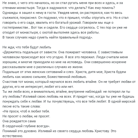
Не знаю, с чего это началось, но он стал ругать меня при всех и здесь, и за
стенами монастыря. Тогда я задумался: что делать? Как ему помочь?
Однажды я зашел к нему в гости. Увидев меня, он растерялся, как-то весь
съежился, покраснел. Он подумал, что я пришел, чтобы отругать его. Но я стал
говорить о его саде, хвалить его богатый урожай. Говорили мы еще о
гостеприимстве… Вот так и сидели. Его сердце согрелось. С тех пор он уже не
отходит от монастыря, с охотой выполняя здесь все работы.
В таких случаях надо суметь найти правильный подход».
Не жди, что тебя будут любить
«Держитесь подальше от зависти. Она пожирает человека. С завистливым
человеком происходит все что угодно. Я все это пережил. Люди считали меня
хорошим, и многие приходили ко мне на исповедь. Они совершенно искренне
рассказывали мне о различных случаях из жизни.
Подальше от этих женских сетований и слез. Христа, дитя мое, Христа будем
любить как можно сильнее, Божественной любовью.
Счастлив тот монах, который научился всех любить втайне. Он не требует любви от
других, его не интересует, любят его или нет.
Ты же люби всех, и внимательно, втайне, внутренне наблюдай: не потерял ли ты
эту любовь? Изливай свою любовь на всех. И придет час, когда ты уже не будешь
понуждать себя к любви. И ты почувствуешь, что все тебя любят. В одной мирской
песне есть такие слова:
«Не проси, чтоб я любил тебя.
Не просят о любви, не просят.
Она рождается сама
В сердечной глубине всегда».
Понимай это духовно. Изливай из своего сердца любовь Христову. Это
естественно.