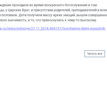
ждения проходила во время воскресного богослужения в том
, у Царских Врат, в присутствии родителей, преподавателей и всех
гословили. Дети получили массу ярких эмоций, вышли совершенн
ою значимость, и то, что прикоснулись к чему-то высокому.
ia.ru/news/primorye/27.11.2014/404157/tvorchestvo-detey-pooschrili-
Читать все