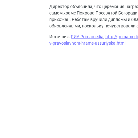
Директор объяснила, что церемония награ
самом храме Покрова Пресвятой Богородицы
прихожан. Ребятам вручили дипломы и бла
обновленными, поскольку почувствовали св
Источник:
РИА Primamedia
,
http://primamed
v-pravoslavnom-hrame-ussuriyska.html