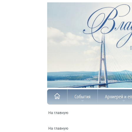
События
Архиерей и е
На главную
На главную