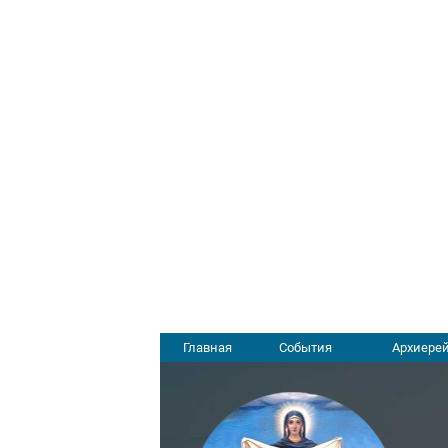
Главная
События
Архиерей