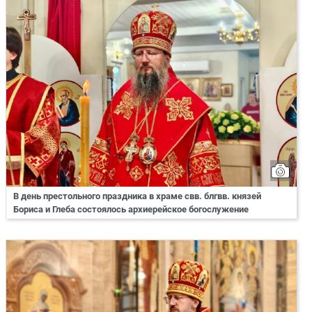
В день престольного праздника в храме свв. блгвв. князей
Бориса и Глеба состоялось архиерейское богослужение