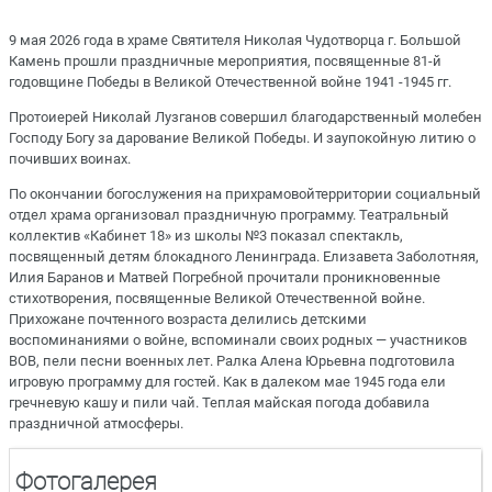
9 мая 2026 года в храме Святителя Николая Чудотворца г. Большой
Камень прошли праздничные мероприятия, посвященные 81-й
годовщине Победы в Великой Отечественной войне 1941 -1945 гг.
Протоиерей Николай Лузганов совершил благодарственный молебен
Господу Богу за дарование Великой Победы. И заупокойную литию о
почивших воинах.
По окончании богослужения на прихрамовойтерритории социальный
отдел храма организовал праздничную программу. Театральный
коллектив «Кабинет 18» из школы №3 показал спектакль,
посвященный детям блокадного Ленинграда. Елизавета Заболотняя,
Илия Баранов и Матвей Погребной прочитали проникновенные
стихотворения, посвященные Великой Отечественной войне.
Прихожане почтенного возраста делились детскими
воспоминаниями о войне, вспоминали своих родных — участников
ВОВ, пели песни военных лет. Ралка Алена Юрьевна подготовила
игровую программу для гостей. Как в далеком мае 1945 года ели
гречневую кашу и пили чай. Теплая майская погода добавила
праздничной атмосферы.
Фотогалерея