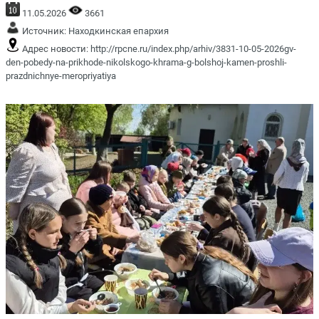
11.05.2026
3661
Источник:
Находкинская епархия
Адрес новости:
http://rpcne.ru/index.php/arhiv/3831-10-05-2026gv-
den-pobedy-na-prikhode-nikolskogo-khrama-g-bolshoj-kamen-proshli-
prazdnichnye-meropriyatiya