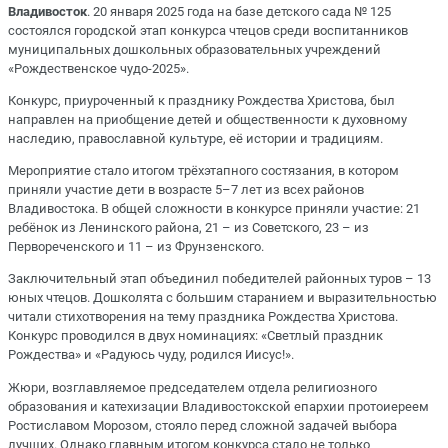
Владивосток
. 20 января 2025 года на базе детского сада № 125
состоялся городской этап конкурса чтецов среди воспитанников
муниципальных дошкольных образовательных учреждений
«Рождественское чудо-2025».
Конкурс, приуроченный к празднику Рождества Христова, был
направлен на приобщение детей и общественности к духовному
наследию, православной культуре, её истории и традициям.
Мероприятие стало итогом трёхэтапного состязания, в котором
приняли участие дети в возрасте 5–7 лет из всех районов
Владивостока. В общей сложности в конкурсе приняли участие: 21
ребёнок из Ленинского района, 21 – из Советского, 23 – из
Первореченского и 11 – из Фрунзенского.
Заключительный этап объединил победителей районных туров – 13
юных чтецов. Дошколята с большим старанием и выразительностью
читали стихотворения на тему праздника Рождества Христова.
Конкурс проводился в двух номинациях: «Светлый праздник
Рождества» и «Радуюсь чуду, родился Иисус!».
Жюри, возглавляемое председателем отдела религиозного
образования и катехизации Владивостокской епархии протоиереем
Ростиславом Морозом, стояло перед сложной задачей выбора
лучших. Однако главным итогом конкурса стало не только