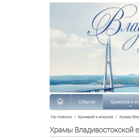
События
Архиерей и е
На главную
/
Архиерей и епархия
/
Храмы Вла
Храмы Владивостокской 