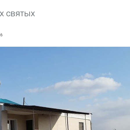
х святых
96