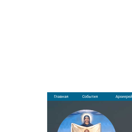
Главная
События
Архиерей