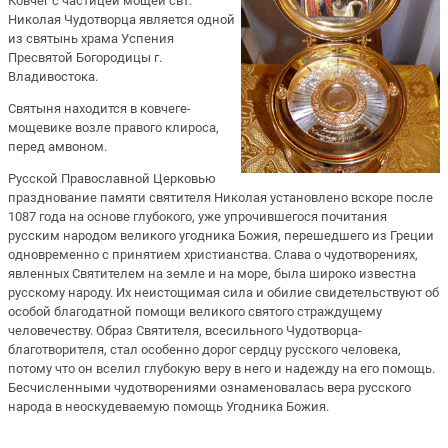
Ковчег с частицей мощей свт.
Николая Чудотворца является одной
из святынь храма Успения
Пресвятой Богородицы г.
Владивостока.
Святыня находится в ковчеге-
мощевике возле правого клироса,
перед амвоном.
Русской Православной Церковью
празднование памяти святителя Николая установлено вскоре после
1087 года на основе глубокого, уже упрочившегося почитания
русским народом великого угодника Божия, перешедшего из Греции
одновременно с принятием христианства. Слава о чудотворениях,
явленных Святителем на земле и на море, была широко известна
русскому народу. Их неистощимая сила и обилие свидетельствуют об
особой благодатной помощи великого святого страждущему
человечеству. Образ Святителя, всесильного Чудотворца-
благотворителя, стал особенно дорог сердцу русского человека,
потому что он вселил глубокую веру в него и надежду на его помощь.
Бесчисленными чудотворениями ознаменовалась вера русского
народа в неоскудеваемую помощь Угодника Божия.