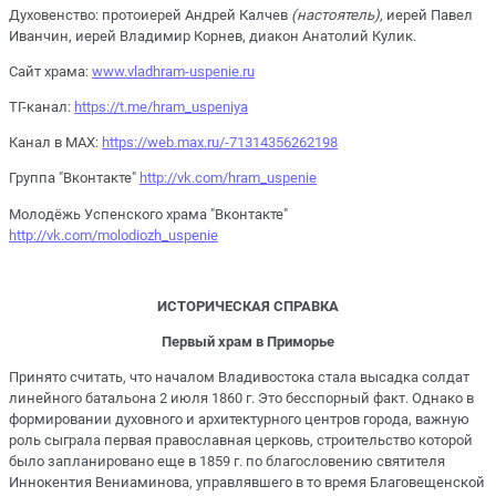
Духовенство: протоиерей Андрей Калчев
(настоятель)
, иерей Павел
Иванчин, иерей Владимир Корнев, диакон Анатолий Кулик.
Сайт храма:
www.vladhram-uspenie.ru
ТГ-канал:
https://t.me/hram_uspeniya
Канал в МАХ:
https://web.max.ru/-71314356262198
Группа "Вконтакте"
http://vk.com/hram_uspenie
Молодёжь Успенского храма "Вконтакте"
http://vk.com/molodiozh_uspenie
ИСТОРИЧЕСКАЯ СПРАВКА
Первый храм в Приморье
Принято считать, что началом Владивостока стала высадка солдат
линейного батальона 2 июля 1860 г. Это бесспорный факт. Однако в
формировании духовного и архитектурного центров города, важную
роль сыграла первая православная церковь, строительство которой
было запланировано еще в 1859 г. по благословению святителя
Иннокентия Вениаминова, управлявшего в то время Благовещенской