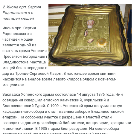
2. Икона прп. Сергия
Радонежского с
частицей мощей
Икона прп. Сергия
Радонежского с
частицей мощей
является одной из
святынь храма Успения
Пресвятой Богородицы г.
Владивостока. Частица
мощей была передана в
дар из Троице-Сергиевой Лавры. В настоящее время святыня
находится на аналое возле левого клироса рядом с ковчегом-
мощевиком.
Закладка Успенского храма состоялась 14 августа 1876 года. Чин
освящения совершил епископ Камчатский, Курильский и
Благовещенский Гурий. С 1909 г. Успенский храм получил статус
кафедрального собора и стал главным собором Владивостокской
епархии. На соборном участке с разрешения властей стали
возводить здание для соборной библиотеки, канцелярии, крещальни
и иконной лавки. В 1935 г. храм был разрушен. На месте собора