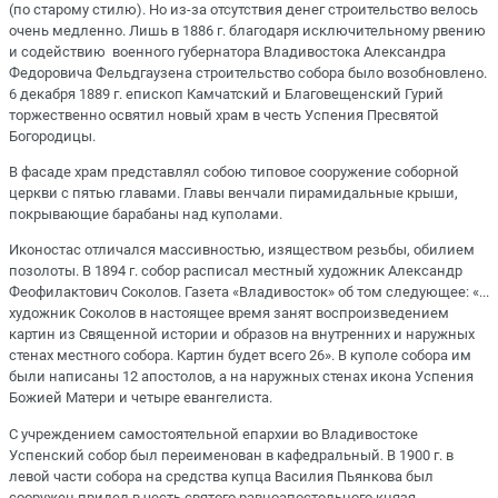
(по старому стилю). Но из-за отсутствия денег строительство велось
очень медленно. Лишь в 1886 г. благодаря исключительному рвению
и содействию военного губернатора Владивостока Александра
Федоровича Фельдгаузена строительство собора было возобновлено.
6 декабря 1889 г. епископ Камчатский и Благовещенский Гурий
торжественно освятил новый храм в честь Успения Пресвятой
Богородицы.
В фасаде храм представлял собою типовое сооружение соборной
церкви с пятью главами. Главы венчали пирамидальные крыши,
покрывающие барабаны над куполами.
Иконостас отличался массивностью, изяществом резьбы, обилием
позолоты. В 1894 г. собор расписал местный художник Александр
Феофилактович Соколов. Газета «Владивосток» об том следующее: «...
художник Соколов в настоящее время занят воспроизведением
картин из Священной истории и образов на внутренних и наружных
стенах местного собора. Картин будет всего 26». В куполе собора им
были написаны 12 апостолов, а на наружных стенах икона Успения
Божией Матери и четыре евангелиста.
С учреждением самостоятельной епархии во Владивостоке
Успенский собор был переименован в кафедральный. В 1900 г. в
левой части собора на средства купца Василия Пьянкова был
сооружен придел в честь святого равноапостольного князя