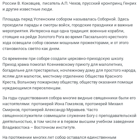
России В. Коковцев, писатель А.П. Чехов, прусский кронпринц Генрих
и другие известные люди.
Площадь перед Успенским собором называлась Соборной. Здесь
проходили парады и смотры войск, городские праздники и важные
мероприятия. Интересна еще одна традиция: военные корабли,
стоящие на рейде Золотого Рога во время Пасхального крестного
хода освещали собор своими мощными прожекторами, и от этого
становилось светло как днем.
Со временем при соборе создали церковно-приходскую школу.
Приход храма помогал Ксениевскому приюту для малолетних,
богадельне для престарелых, ночлежному дому для простого народа,
яслям для малюток, местному отделению Общества Красного
Креста, Вольному пожарному обществу, обществу оказания помощи
нуждающимся переселенцам.
За годы существования собора многие видные священники были его
настоятелями: протоиерей Иона Гомзяков, протоиерей Михаил
Смирнов, протоиерей Александр Муравьев. Часто
священнослужители совмещали служение Богу с преподавательской
деятельностью, в том числе и в первом высшем учебном заведении
Владивостока – Восточном институте.
На протяжении многих лет собор оставался единственным