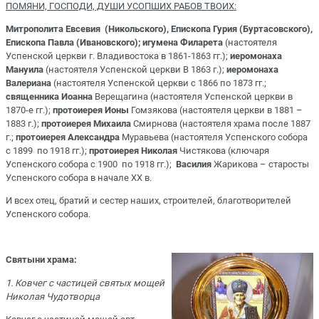
ПОМЯНИ, ГОСПОДИ, ДУШИ УСОПШИХ РАБОВ ТВОИХ:
Митрополита Евсевия (Никольского), Епископа Гурия (Буртасовского),
Епископа Павла (Ивановского); игумена Филарета
(настоятеля
Успенской церкви г. Владивостока в 1861-1863 гг.);
иеромонаха
Мануила
(настоятеля Успенской церкви В 1863 г.);
иеромонаха
Валериана
(настоятеля Успенской церкви с 1866 по 1873 гг.;
священника Иоанна
Верещагина (настоятеля Успенской церкви в
1870-е гг.);
протоиерея Ионы
Гомзякова (настоятеля церкви в 1881 –
1883 г.);
протоиерея Михаила
Смирнова (настоятеля храма после 1887
г.;
протоиерея Александра
Муравьева (настоятеля Успенского собора
с 1899 по 1918 гг.);
протоиерея Николая
Чистякова (ключаря
Успенского собора с 1900 по 1918 гг.);
Василия
Жарикова – старосты
Успенского собора в начале XX в.
И всех отец, братий и сестер наших, строителей, благотворителей
Успенского собора.
Святыни храма:
1. Ковчег с частицей святых мощей
Николая Чудотворца