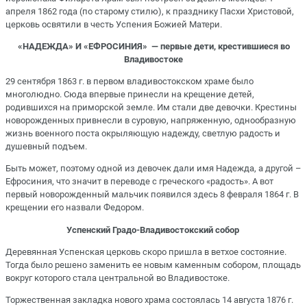
апреля 1862 года (по старому стилю), к празднику Пасхи Христовой,
церковь освятили в честь Успения Божией Матери.
«НАДЕЖДА» И «ЕФРОСИНИЯ» — первые дети, крестившиеся во
Владивостоке
29 сентября 1863 г. в первом владивостокском храме было
многолюдно. Сюда впервые принесли на крещение детей,
родившихся на приморской земле. Им стали две девочки. Крестины
новорожденных привнесли в суровую, напряженную, однообразную
жизнь военного поста окрыляющую надежду, светлую радость и
душевный подъем.
Быть может, поэтому одной из девочек дали имя Надежда, а другой –
Ефросиния, что значит в переводе с греческого «радость». А вот
первый новорожденный мальчик появился здесь 8 февраля 1864 г. В
крещении его назвали Федором.
Успенский Градо-Владивостокский собор
Деревянная Успенская церковь скоро пришла в ветхое состояние.
Тогда было решено заменить ее новым каменным собором, площадь
вокруг которого стала центральной во Владивостоке.
Торжественная закладка нового храма состоялась 14 августа 1876 г.