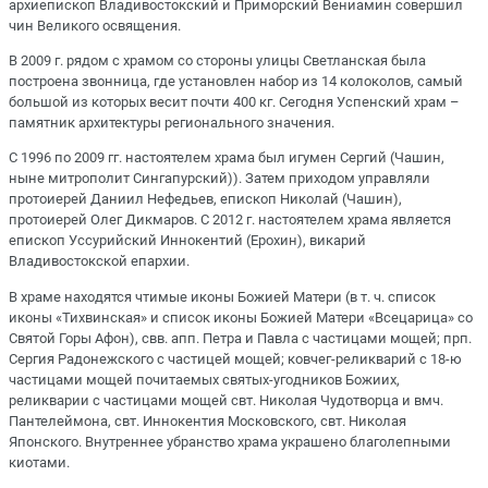
архиепископ Владивостокский и Приморский Вениамин совершил
чин Великого освящения.
В 2009 г. рядом с храмом со стороны улицы Светланская была
построена звонница, где установлен набор из 14 колоколов, самый
большой из которых весит почти 400 кг. Сегодня Успенский храм –
памятник архитектуры регионального значения.
С 1996 по 2009 гг. настоятелем храма был игумен Сергий (Чашин,
ныне митрополит Сингапурский)). Затем приходом управляли
протоиерей Даниил Нефедьев, епископ Николай (Чашин),
протоиерей Олег Дикмаров. С 2012 г. настоятелем храма является
епископ Уссурийский Иннокентий (Ерохин), викарий
Владивостокской епархии.
В храме находятся чтимые иконы Божией Матери (в т. ч. список
иконы «Тихвинская» и список иконы Божией Матери «Всецарица» со
Святой Горы Афон), свв. апп. Петра и Павла с частицами мощей; прп.
Сергия Радонежского с частицей мощей; ковчег-реликварий с 18-ю
частицами мощей почитаемых святых-угодников Божиих,
реликварии с частицами мощей свт. Николая Чудотворца и вмч.
Пантелеймона, свт. Иннокентия Московского, свт. Николая
Японского. Внутреннее убранство храма украшено благолепными
киотами.