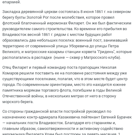
епархией.
Закладка деревянной церкви состоялась 8 июня 1861 г. на северном
берегу бухты Золотой Рог после молебствия, которое провел
флотский благочинный иеромонах Филарет. Он же был фактическим
руководителем самого строительства. Ко времени его прибытия во
Владивосток весной 1861 г. рядом с местом будущих работ
образовались два небольших поселка: военный пост, занимавший
территорию от современной улицы Уборевича до улицы Петра
Великого, и матросские казармы станции корвета "Гридень", которые
располагались в распадке (ныне — сквер у Матросского клуба).
Отец Филарет и первый командир поста прапорщик Николая
Комаров решили поставить ее на половине расстояния между уже
существующими поселками, полагая, что в этом месте будет центр
города. По современным ориентирам, место это находится южнее
памятника морякам торгового флота, погибшим в годы Великой
Отечественной войны, в нескольких метрах от него в сторону
морского берега.
Со стороны гражданской власти постройкой руководил по
назначению контр-адмирала Казакевича лейтенант Евгений Бурачек
— начальник поста Владивосток. Благодаря его стараниям и,
главным образом, самоотверженности и активному содействию
иеромонаха Филарета Храм был построен за девять месяцев. 1