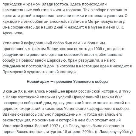
приходским храмом Владивостока. Здесь происходили
замечательные события в жизни горожан. Так в соборе постоянно
крестили детей и взрослых, венчали семьи и отпевали усопших. О
каждом из этих событий вносилась запись в Метрическую книгу.
Она сохранилась до наших дней и находится в музее имени В. К.
Арсеньева
.
Успенский кафедральный собор был самым большим
православным храмом Владивостока вплоть до 1938 г., когда его
разрушили по решению органов советской власти, объявивших
борьбу с Православной Церковью. Храм разрушили, а на его
фундаменте построили дом, в котором в настоящее время находится
Приморский художественный колледж.
Новый храм — преемник Успенского собора
В конце XX в. началось новейшее время российской истории. В 1996
г. Владивостокской епархии Русской Православной Церкви был
возвращен соборный дом, едва уцелевший после эпохи гонений на
церковь, входивший в комплекс Успенского кафедрального собора.
Здание оказалось сильно поврежденным, и тогда началась его
реконструкция, по окончании которой в нем был открыт новый
Успенский храм. Весной 1997 г., на Пасху, здесь была совершена
первая Божественная литургия. 15 апреля 2006 г. (в Лазареву субботу)