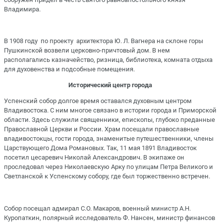
Владимира.
В 1908 году по проекту архитектора Ю. Л. Вагнера на склоне горы
Пушкинской возвели церковно-причтовый дом. В нем
располагались казначейство, ризница, библиотека, комната отдыха
для духовенства и подсобные помещения.
Исторический центр города
Успенский собор долгое время оставался духовным центром
Владивостока. С ним многое связано в истории города и Приморской
области. Здесь служили священники, епископы, глубоко преданные
Православной Церкви и России. Храм посещали православные
владивостокцы, гости города, знаменитые путешественники, члены
Царствующего Дома Романовых. Так, 11 мая 1891 Владивосток
посетил цесаревич Николай Александрович. В экипаже он
проследовал через Николаевскую Арку по улицам Петра Великого и
Светланской к Успенскому собору, где был торжественно встречен.
Собор посещал адмирал С.О. Макаров, военный министр А.Н.
Куропаткин, полярный исследователь Ф. Нансен, министр финансов