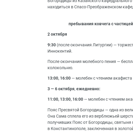
Богородицы из Казанского кафедрального с
находиться в Спасо-Преображенском кафе
пребывания ковчега с частицей
2 октября
9:30
(после окончания Литургии) — торжес
Иннокентий.
После окончания молебного пения — беспл
колокольню.
13:00, 16:00
— молебен с чтением акафиста
3 — 6 октября
,
ежедневно:
11:00, 13:00, 16:00
— молебен с чтением ак
Пояс Пресвятой Богородицы — одна из вел
Она Сама сплела его из верблюжьей шерсти
получивших Пояс от Богородицы, святыня п
в Константинополе, заключенная в золотой