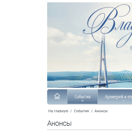
События
Архиерей и е
На главную
/
События
/
Анонсы
Анонсы