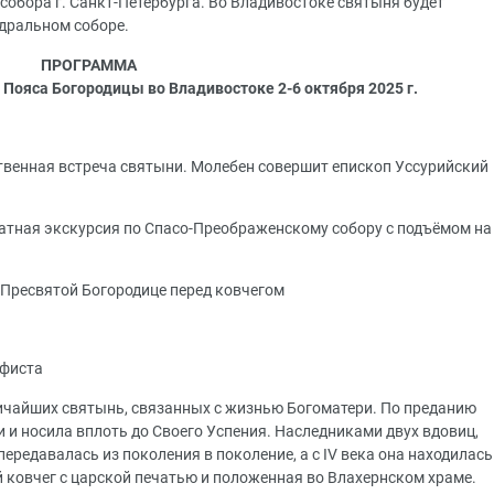
обора г. Санкт-Петербурга. Во Владивостоке святыня будет
дральном соборе.
ПРОГРАММА
 Пояса Богородицы во Владивостоке 2-6 октября 2025 г.
твенная встреча святыни. Молебен совершит епископ Уссурийский
атная экскурсия по Спасо-Преображенскому собору с подъёмом на
 Пресвятой Богородице перед ковчегом
афиста
ичайших святынь, связанных с жизнью Богоматери. По преданию
 и носила вплоть до Своего Успения. Наследниками двух вдовиц,
ередавалась из поколения в поколение, а с IV века она находилась
 ковчег с царской печатью и положенная во Влахернском храме.