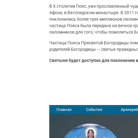
В X столетии Пояс, уже прославленный чуде
Афоне, в Ватопедском монастыре. В 2011 го
поклонились более трех миллионов паломн
частица Пояса была передана на вечное хр
паломников для того, чтобы помолиться Б
Частица Пояса Пресвятой Богородицы поме
родителей Богородицы — святых праведны
Святыня будет доступна для поклонения в 
Главная
События
Архиерей