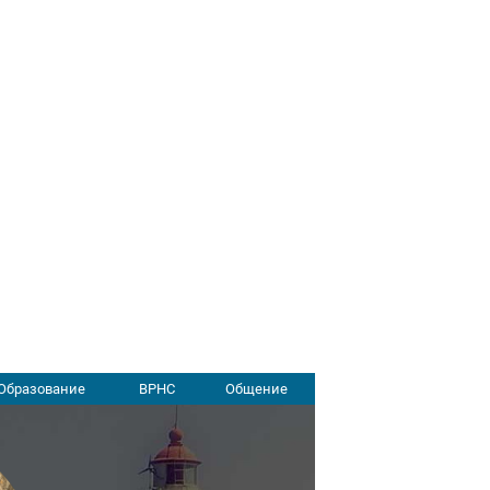
й
Образование
ВРНС
Общение