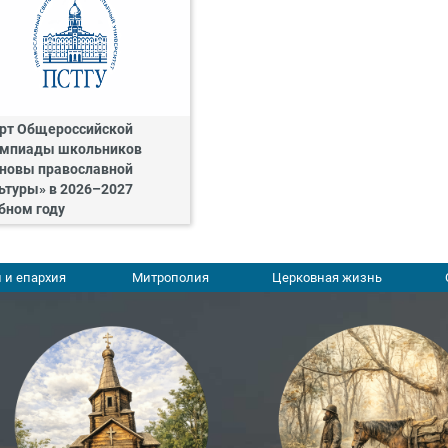
рт Общероссийской
мпиады школьников
новы православной
ьтуры» в 2026–2027
бном году
 и епархия
Митрополия
Церковная жизнь