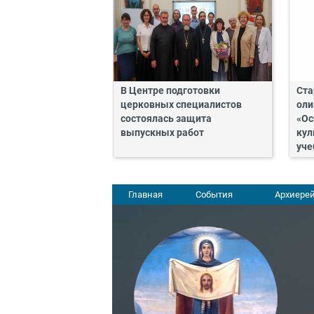
В Центре подготовки
Ста
церковных специалистов
оли
состоялась защита
«Ос
выпускных работ
кул
уче
Главная
События
Архиерей