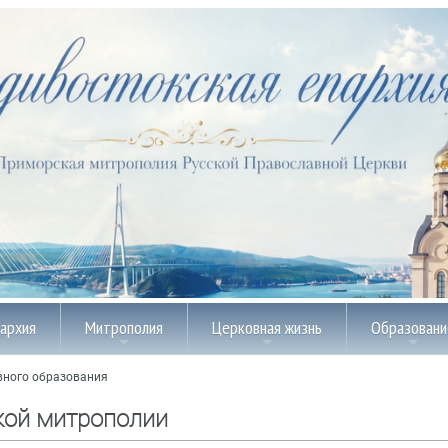
пархия
Митрополия
Церковная жизнь
Образовани
вного образования
кой митрополии