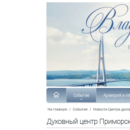
События
Архиерей и е
На главную
/
События
/
Новости Центра духо
Духовный центр Приморс