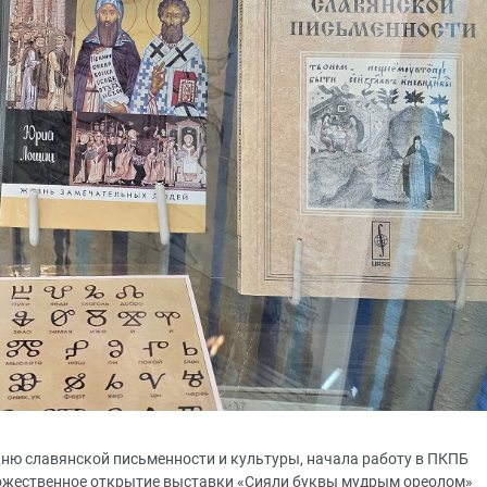
Дню славянской письменности и культуры, начала работу в ПКПБ
 Торжественное открытие выставки «Сияли буквы мудрым ореолом»