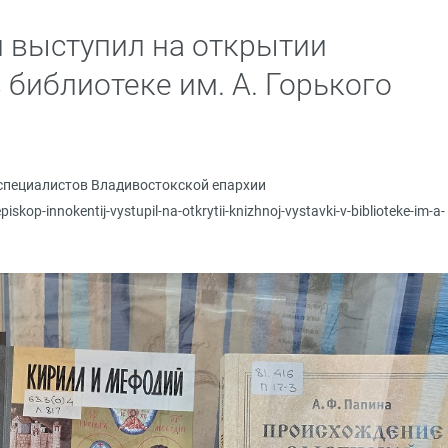
 выступил на открытии
библиотеке им. А. Горького
специалистов Владивостокской епархии
iskop-innokentij-vystupil-na-otkrytii-knizhnoj-vystavki-v-biblioteke-im-a-