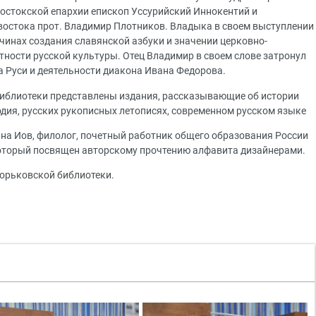
остокской епархии епископ Уссурийский Иннокентий и
востока прот. Владимир Плотников. Владыка в своем выступлении
чинах создания славянской азбуки и значении церковно-
тности русской культуры. Отец Владимир в своем слове затронул
а Руси и деятельности диакона Ивана Федорова.
библиотеки представлены издания, рассказывающие об истории
ия, русских рукописных летописях, современном русском языке
на Иов, филолог, почетный работник общего образования России
который посвящен авторскому прочтению алфавита дизайнерами.
орьковской библиотеки.