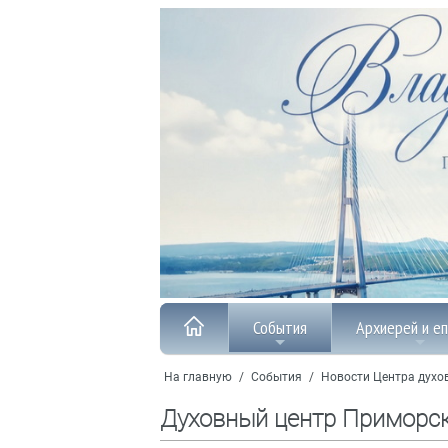
События
Архиерей и е
На главную
/
События
/
Новости Центра духо
Духовный центр Приморс