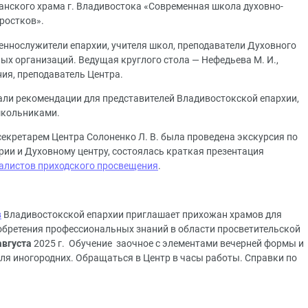
анского храма г. Владивостока «Современная школа духовно-
ростков».
еннослужители епархии, учителя школ, преподаватели Духовного
ых организаций. Ведущая круглого стола — Нефедьева М. И.,
ия, преподаватель Центра.
ли рекомендации для представителей Владивостокской епархии,
школьниками.
секретарем Центра Солоненко Л. В. была проведена экскурсия по
ии и Духовному центру, состоялась краткая презентация
иалистов приходского просвещения
.
в
Владивостокской епархии приглашает прихожан храмов для
обретения профессиональных знаний в области просветительской
 августа
2025 г. Обучение заочное с элементами вечерней формы и
я иногородних. Обращаться в Центр в часы работы. Справки по