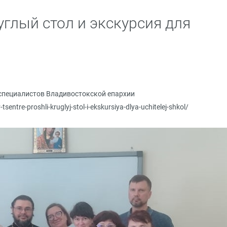
глый стол и экскурсия для
специалистов Владивостокской епархии
tsentre-proshli-kruglyj-stol-i-ekskursiya-dlya-uchitelej-shkol/