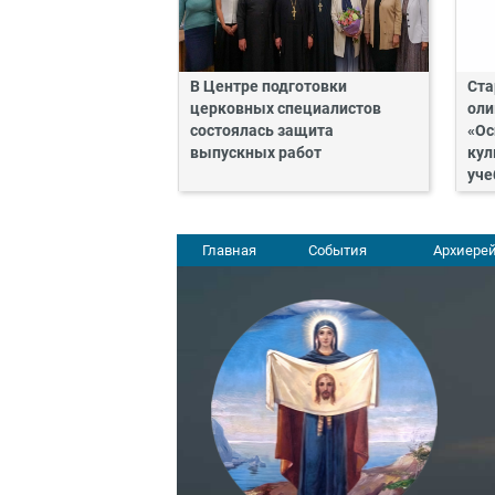
В Центре подготовки
Ста
церковных специалистов
оли
состоялась защита
«Ос
выпускных работ
кул
уче
Главная
События
Архиерей