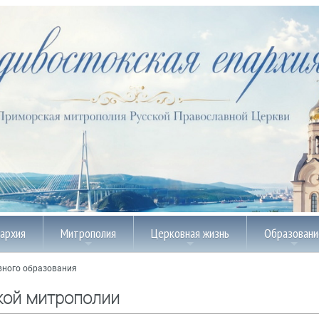
пархия
Митрополия
Церковная жизнь
Образовани
вного образования
кой митрополии