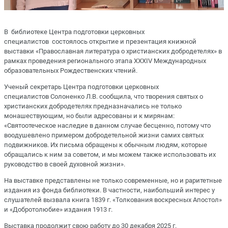
В библиотеке Центра подготовки церковных
специалистов состоялось открытие и презентация книжной
выставки «Православная литература о христианских добродетелях» в
рамках проведения регионального этапа XXXIV Международных
образовательных Рождественских чтений.
Ученый секретарь Центра подготовки церковных
специалистов Солоненко Л.В. сообщила, что творения святых о
христианских добродетелях предназначались не только
монашествующим, но были адресованы и к мирянам:
«Святоотеческое наследие в данном случае бесценно, потому что
воодушевлено примером добродетельной жизни самих святых
подвижников. Их письма обращены к обычным людям, которые
обращались к ним за советом, и мы можем также использовать их
руководство в своей духовной жизни».
На выставке представлены не только современные, но и раритетные
издания из фонда библиотеки. В частности, наибольший интерес у
слушателей вызвала книга 1839 г. «Толкования воскресных Апостол»
и «Добротолюбие» издания 1913 г.
Выставка продолжит свою работу до 30 декабря 2025 г.