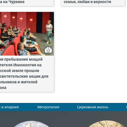
м на Чуркине
семьи, любви и верности
ни пребывания мощей
тителя Иннокентия на
сской земле прошли
светительские акции для
льников и жителей
она
 и епархия
Митрополия
Церковная жизнь