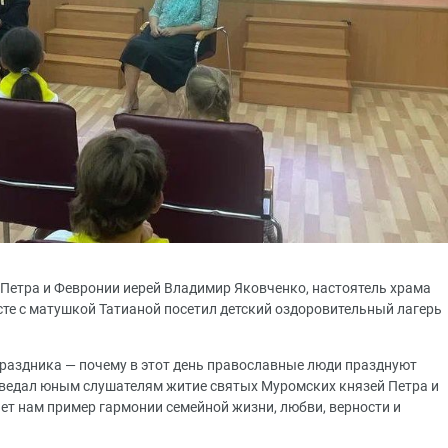
 Петра и Февронии иерей Владимир Яковченко, настоятель храма
сте с матушкой Татианой посетил детский оздоровительный лагерь
раздника — почему в этот день православные люди празднуют
оведал юным слушателям житие святых Муромских князей Петра и
ет нам пример гармонии семейной жизни, любви, верности и