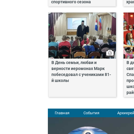
спортивного сезона
хра
В День семьи, любви и
В д
верности иеромонах Марк
свя
побеседовал с учениками 81-
Спа
й школы
про
шко
рай
Главная
События
Архиерей