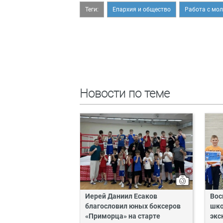
Теги:
Епархия и общество
Работа с мо
Новости по теме
Иерей Даниил Есаков
Вос
благословил юных боксеров
шко
«Приморца» на старте
экс