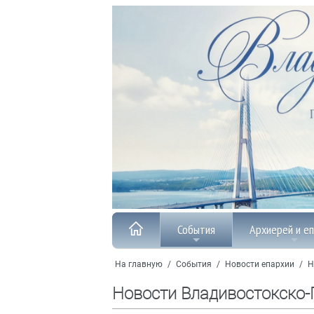
События
Архиерей и е
На главную
/
События
/
Новости епархии
/
Н
Новости Владивостокско-